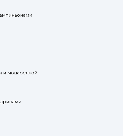
шампиньонами
ми и моцареллой
даринами