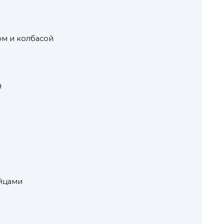
м и колбасой
й
яйцами