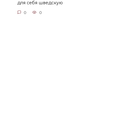
для себя шведскую
0
0