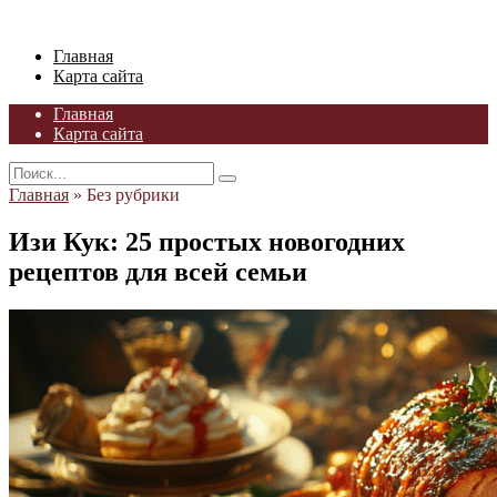
Skip
to
Главная
content
Карта сайта
Главная
Карта сайта
Search
for:
Главная
»
Без рубрики
Изи Кук: 25 простых новогодних
рецептов для всей семьи