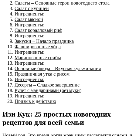
Салаты – Основные герои новогоднего стола
Салат с курицей
Ингредиенты:
Салат мясной
Ингредиенты:
Салат коралловый риф
Ингредиенты:
Закуски – Начало праздника
Фаршированные яйца
Ингредиенты:
Маринованные грибы
Ингредиенты:
Основные блюда – Вкусная кульминация
Праздничная утка с рисом
Ингредиенты:
Десерты – Сладкое завершение
Рулет с мандаринами (без муки)
Ингредиенты:
Призыв к действию
Изи Кук: 25 простых новогодних
рецептов для всей семьи
Новый год. Это время, когда мрак зимы рассекается огнями, и