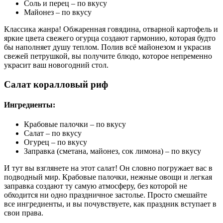
Соль и перец – по вкусу
Майонез – по вкусу
Классика жанра! Обжаренная говядина, отварной картофель и
яркие цвета свежего огурца создают гармонию, которая будто
бы наполняет душу теплом. Полив всё майонезом и украсив
свежей петрушкой, вы получите блюдо, которое непременно
украсит ваш новогодний стол.
Салат коралловый риф
Ингредиенты:
Крабовые палочки – по вкусу
Салат – по вкусу
Огурец – по вкусу
Заправка (сметана, майонез, сок лимона) – по вкусу
И тут вы взглянете на этот салат! Он словно погружает вас в
подводный мир. Крабовые палочки, нежные овощи и легкая
заправка создают ту самую атмосферу, без которой не
обходится ни одно праздничное застолье. Просто смешайте
все ингредиенты, и вы почувствуете, как праздник вступает в
свои права.