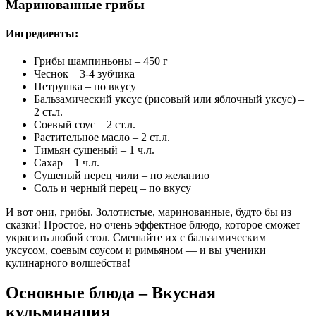
Маринованные грибы
Ингредиенты:
Грибы шампиньоны – 450 г
Чеснок – 3-4 зубчика
Петрушка – по вкусу
Бальзамический уксус (рисовый или яблочный уксус) –
2 ст.л.
Соевый соус – 2 ст.л.
Растительное масло – 2 ст.л.
Тимьян сушеный – 1 ч.л.
Сахар – 1 ч.л.
Сушеный перец чили – по желанию
Соль и черный перец – по вкусу
И вот они, грибы. Золотистые, маринованные, будто бы из
сказки! Простое, но очень эффектное блюдо, которое сможет
украсить любой стол. Смешайте их с бальзамическим
уксусом, соевым соусом и pимьяном — и вы ученики
кулинарного волшебства!
Основные блюда – Вкусная
кульминация