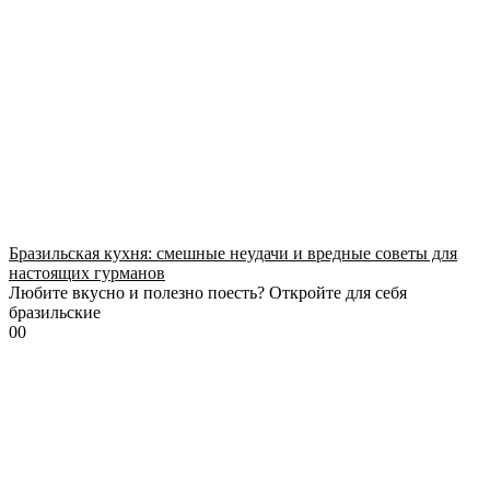
Бразильская кухня: смешные неудачи и вредные советы для
настоящих гурманов
Любите вкусно и полезно поесть? Откройте для себя
бразильские
0
0