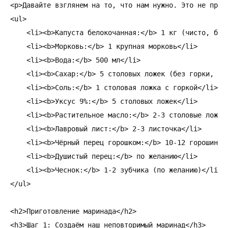
<p>Давайте взглянем на то, что нам нужно. Это не прос
<ul>

    <li><b>Капуста белокочанная:</b> 1 кг (чисто, без 
    <li><b>Морковь:</b> 1 крупная морковь</li>

    <li><b>Вода:</b> 500 мл</li>

    <li><b>Сахар:</b> 5 столовых ложек (без горки, или
    <li><b>Соль:</b> 1 столовая ложка с горкой</li>

    <li><b>Уксус 9%:</b> 5 столовых ложек</li>

    <li><b>Растительное масло:</b> 2-3 столовые ложки<
    <li><b>Лавровый лист:</b> 2-3 листочка</li>

    <li><b>Чёрный перец горошком:</b> 10-12 горошин</l
    <li><b>Душистый перец:</b> по желанию</li>

    <li><b>Чеснок:</b> 1-2 зубчика (по желанию)</li>

</ul>

<h2>Приготовление маринада</h2>

<h3>Шаг 1: Создаём наш неповторимый маринад</h3>
