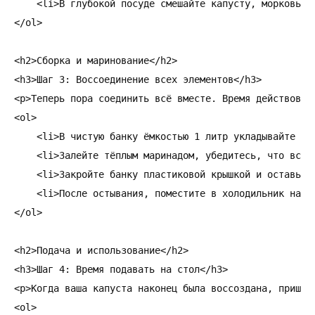
    <li>В глубокой посуде смешайте капусту, морковь и
</ol>

<h2>Сборка и маринование</h2>

<h3>Шаг 3: Воссоединение всех элементов</h3>

<p>Теперь пора соединить всё вместе. Время действовать
<ol>

    <li>В чистую банку ёмкостью 1 литр укладывайте сл
    <li>Залейте тёплым маринадом, убедитесь, что все 
    <li>Закройте банку пластиковой крышкой и оставьте
    <li>После остывания, поместите в холодильник на 5
</ol>

<h2>Подача и использование</h2>

<h3>Шаг 4: Время подавать на стол</h3>

<p>Когда ваша капуста наконец была воссоздана, пришло 
<ol>
