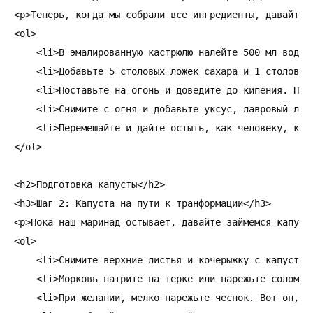
<p>Теперь, когда мы собрали все ингредиенты, давайте 
<ol>

    <li>В эмалированную кастрюлю налейте 500 мл воды. 
    <li>Добавьте 5 столовых ложек сахара и 1 столовую
    <li>Поставьте на огонь и доведите до кипения. Пуст
    <li>Снимите с огня и добавьте уксус, лавровый лис
    <li>Перемешайте и дайте остыть, как человеку, кото
</ol>

<h2>Подготовка капусты</h2>

<h3>Шаг 2: Капуста на пути к транформации</h3>

<p>Пока наш маринад остывает, давайте займёмся капуст
<ol>

    <li>Снимите верхние листья и кочерыжку с капусты,
    <li>Морковь натрите на терке или нарежьте соломкой
    <li>При желании, мелко нарежьте чеснок. Вот он, т