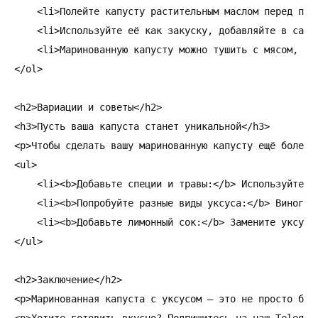
    <li>Полейте капусту растительным маслом перед пода
    <li>Используйте её как закуску, добавляйте в сала
    <li>Маринованную капусту можно тушить с мясом, до
</ol>

<h2>Вариации и советы</h2>

<h3>Пусть ваша капуста станет уникальной</h3>

<p>Чтобы сделать вашу маринованную капусту ещё более 
<ul>

    <li><b>Добавьте специи и травы:</b> Используйте д
    <li><b>Попробуйте разные виды уксуса:</b> Виногра
    <li><b>Добавьте лимонный сок:</b> Замените уксус 
</ul>

<h2>Заключение</h2>

<p>Маринованная капуста с уксусом — это не просто блю