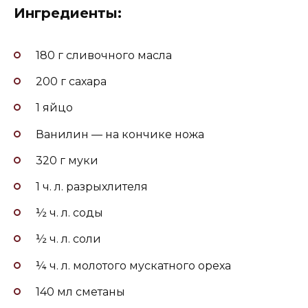
Ингредиенты:
180 г сливочного масла
200 г сахара
1 яйцо
Ванилин — на кончике ножа
320 г муки
1 ч. л. разрыхлителя
½ ч. л. соды
½ ч. л. соли
¼ ч. л. молотого мускатного ореха
140 мл сметаны