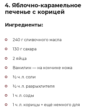
4. Яблочно-карамельное
печенье с корицей
Ингредиенты:
240 г сливочного масла
130 г сахара
2 яйца
Ванилин — на кончике ножа
½ ч. л. соли
½ ч. л. разрыхлителя
1 ч. л. соды
1 ч. л. корицы + ещё немного для