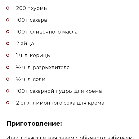
200 г хурмы
100 г сахара
100 г сливочного масла
2 яйца
1 ч. л. корицы
½ ч. л. разрыхлителя
½ ч. л. соли
100 г сахарной пудры для крема
2 ст. л. лимонного сока для крема
Приготовление:
Итак, дружище, начинаем с обычного: взбиваем