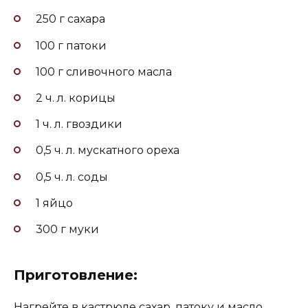
250 г сахара
100 г патоки
100 г сливочного масла
2 ч. л. корицы
1 ч. л. гвоздики
0,5 ч. л. мускатного ореха
0,5 ч. л. соды
1 яйцо
300 г муки
Приготовление:
Нагрейте в кастрюле сахар, патоку и масло,