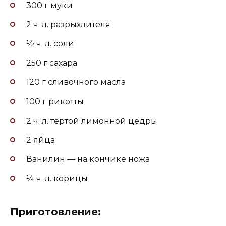
300 г муки
2 ч. л. разрыхлителя
½ ч. л. соли
250 г сахара
120 г сливочного масла
100 г рикотты
2 ч. л. тёртой лимонной цедры
2 яйца
Ванилин — на кончике ножа
¼ ч. л. корицы
Приготовление: