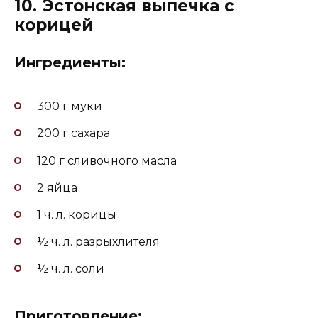
10. Эстонская выпечка с
корицей
Ингредиенты:
300 г муки
200 г сахара
120 г сливочного масла
2 яйца
1 ч. л. корицы
½ ч. л. разрыхлителя
½ ч. л. соли
Приготовление: