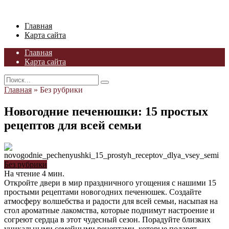
Skip
to
Главная
content
Карта сайта
Главная
Карта сайта
Search
for:
Главная
»
Без рубрики
Новогодние печенюшки: 15 простых
рецептов для всей семьи
Без рубрики
На чтение
4 мин.
Откройте двери в мир праздничного угощения с нашими 15
простыми рецептами новогодних печенюшек. Создайте
атмосферу волшебства и радости для всей семьи, насыпая на
стол ароматные лакомства, которые поднимут настроение и
согреют сердца в этот чудесный сезон. Порадуйте близких
уникальными семейными рецептами, которые подарят