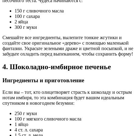
песочного теста. Чудеса начинаются с:
150 г сливочного масла
100 г сахара
2 яйца
300 г муки
Смешайте все ингредиенты, вылепите тонкие жгутики и
создайте свое оригинальное «дерево» с помощью маленькой
фантазии. Украсьте зелеными драже и цветной посыпкой, и не
забудьте охладить перед выпеканием, чтобы сохранить форму!
4. Шоколадно-имбирное печенье
Ингредиенты и приготовление
Если вы – тот, кто олицетворяет страсть к шоколаду и острым
нотам имбиря, то эта комбинация будет вашим идеальным
спутником в новогоднем безумии:
250 г муки
100 г мягкого сливочного масла
1 яйцо
4 ст. л. сахара
1,5 ст. л. меда