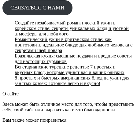
for:
СВЯЗАТЬСЯ С НАМИ
Создайте незабываемый романтический ужин в
корейском стиле: секреты уникальных блюд и уютной
атмосферы для любимого
Романтический ужин в британском стиле: как
приготовить идеальное блюдо для любимого человека с
секретами шеф-повара
Бразильская кухня: смешные неудачи и вредные советы
для настоящих гурманов
Вегетарианские турецкие рецепты: 7 простых и
вкусных блюд, которые удивят вас и ваших близких
8 простых и быстрых американских блюд на ужин для
занятых хозяек: Готовьте легко и вкусно!
О сайте
Здесь может быть отличное место для того, чтобы представить
себя, свой сайт или выразить какие-то благодарности.
Вам также может понравиться