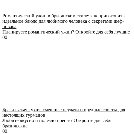
Романтический ужин в британском стиле: как приготовить
идеальное блюдо для любимого человека с секретами шеф-
повара
Планируете романтический ужин? Откройте для себя лучшие
0
0
Бразильская кухня: смешные неудачи и вредные советы для
настоящих гурманов
Любите вкусно и полезно поесть? Откройте для себя
бразильские
0
0