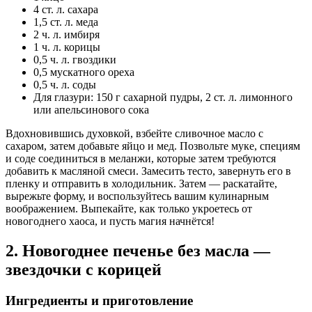
4 ст. л. сахара
1,5 ст. л. меда
2 ч. л. имбиря
1 ч. л. корицы
0,5 ч. л. гвоздики
0,5 мускатного ореха
0,5 ч. л. соды
Для глазури: 150 г сахарной пудры, 2 ст. л. лимонного
или апельсинового сока
Вдохновившись духовкой, взбейте сливочное масло с
сахаром, затем добавьте яйцо и мед. Позвольте муке, специям
и соде соединиться в меланжи, которые затем требуются
добавить к масляной смеси. Замесить тесто, завернуть его в
пленку и отправить в холодильник. Затем — раскатайте,
вырежьте форму, и воспользуйтесь вашим кулинарным
воображением. Выпекайте, как только укроетесь от
новогоднего хаоса, и пусть магия начнётся!
2. Новогоднее печенье без масла —
звездочки с корицей
Ингредиенты и приготовление