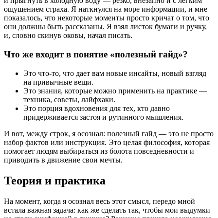
и прыгнуть в холодную воду — резко, внезапно и с легким
ощущением страха. Я наткнулся на море информации, и мне
показалось, что некоторые моменты просто кричат о том, что
они должны быть рассказаны. Я взял листок бумаги и ручку,
и, словно скинув оковы, начал писать.
Что же входит в понятие «полезный гайд»?
Это что-то, что дает вам новые инсайты, новый взгляд
на привычные вещи.
Это знания, которые можно применить на практике —
техника, советы, лайфхаки.
Это порция вдохновения для тех, кто давно
придерживается застоя и рутинного мышления.
И вот, между строк, я осознал: полезный гайд — это не просто
набор фактов или инструкция. Это целая философия, которая
помогает людям выбираться из болота повседневности и
приводить в движение свои мечты.
Теория и практика
На момент, когда я осознал весь этот смысл, передо мной
встала важная задача: как же сделать так, чтобы мои выдумки