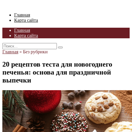
Skip
to
Главная
content
Карта сайта
Главная
Карта сайта
Search
for:
Главная
»
Без рубрики
20 рецептов теста для новогоднего
печенья: основа для праздничной
выпечки