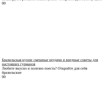
0
0
Бразильская кухня: смешные неудачи и вредные советы для
настоящих гурманов
Любите вкусно и полезно поесть? Откройте для себя
бразильские
0
0