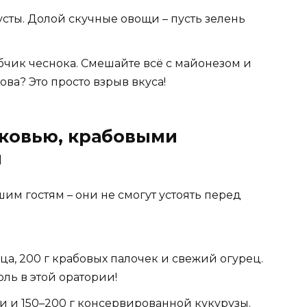
сты. Долой скучные овощи – пусть зелень
убчик чеснока. Смешайте всё с майонезом и
ова? Это просто взрыв вкуса!
рковью, крабовыми
й
шим гостям – они не смогут устоять перед
а, 200 г крабовых палочек и свежий огурец.
ль в этой оратории!
и и 150–200 г консервированной кукурузы.