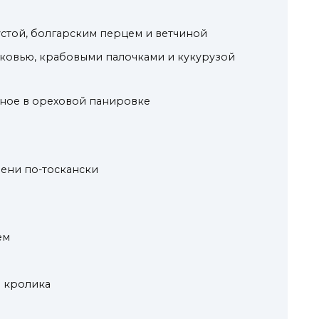
устой, болгарским перцем и ветчиной
рковью, крабовыми палочками и кукурузой
нное в ореховой панировке
чени по-тоскански
и
ем
 кролика