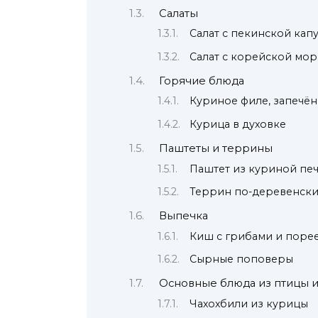
Салаты
Салат с пекинской кап
Салат с корейской мо
Горячие блюда
Куриное филе, запечё
Курица в духовке
Паштеты и террины
Паштет из куриной пе
Террин по-деревенск
Выпечка
Киш с грибами и поре
Сырные поповеры
Основные блюда из птицы и
Чахохбили из курицы