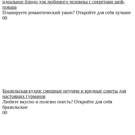
идеальное блюдо для любимого человека с секретами шеф-
повара
Планируете романтический ужин? Откройте для себя лучшие
0
0
Бразильская кухня: смешные неудачи и вредные советы для
настоящих гурманов
Любите вкусно и полезно поесть? Откройте для себя
бразильские
0
0