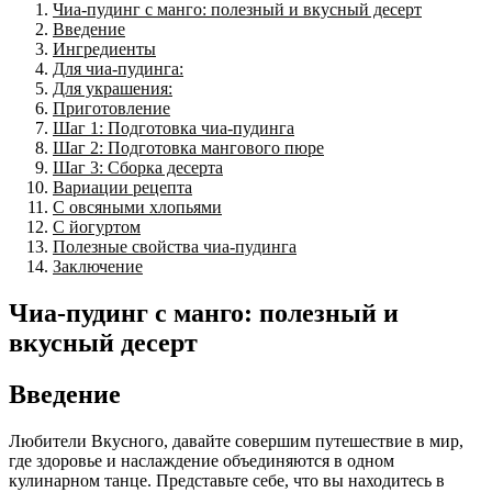
Чиа-пудинг с манго: полезный и вкусный десерт
Введение
Ингредиенты
Для чиа-пудинга:
Для украшения:
Приготовление
Шаг 1: Подготовка чиа-пудинга
Шаг 2: Подготовка мангового пюре
Шаг 3: Сборка десерта
Вариации рецепта
С овсяными хлопьями
С йогуртом
Полезные свойства чиа-пудинга
Заключение
Чиа-пудинг с манго: полезный и
вкусный десерт
Введение
Любители Вкусного, давайте совершим путешествие в мир,
где здоровье и наслаждение объединяются в одном
кулинарном танце. Представьте себе, что вы находитесь в