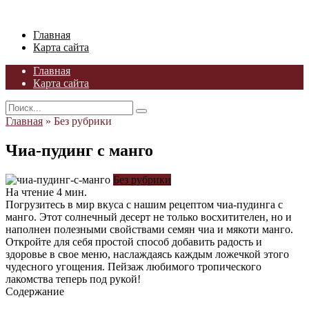
Skip
to
Главная
content
Карта сайта
Главная
Карта сайта
Search
for:
Главная
»
Без рубрики
Чиа-пудинг с манго
Без рубрики
На чтение
4 мин.
Погрузитесь в мир вкуса с нашим рецептом чиа-пудинга с
манго. Этот солнечный десерт не только восхитителен, но и
наполнен полезными свойствами семян чиа и мякоти манго.
Откройте для себя простой способ добавить радость и
здоровье в свое меню, наслаждаясь каждым ложечкой этого
чудесного угощения. Пейзаж любимого тропического
лакомства теперь под рукой!
Содержание