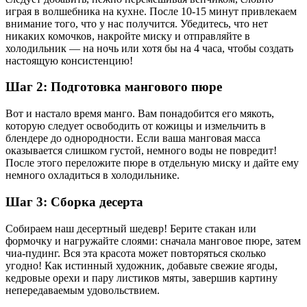
играя в волшебника на кухне. После 10-15 минут привлекаем
внимание того, что у нас получится. Убедитесь, что нет
никаких комочков, накройте миску и отправляйте в
холодильник — на ночь или хотя бы на 4 часа, чтобы создать
настоящую консистенцию!
Шаг 2: Подготовка мангового пюре
Вот и настало время манго. Вам понадобится его мякоть,
которую следует освободить от кожицы и измельчить в
блендере до однородности. Если ваша манговая масса
оказывается слишком густой, немного воды не повредит!
После этого переложите пюре в отдельную миску и дайте ему
немного охладиться в холодильнике.
Шаг 3: Сборка десерта
Собираем наш десертный шедевр! Берите стакан или
формочку и нагружайте слоями: сначала манговое пюре, затем
чиа-пудинг. Вся эта красота может повторяться сколько
угодно! Как истинный художник, добавьте свежие ягоды,
кедровые орехи и пару листиков мяты, завершив картину
непередаваемым удовольствием.