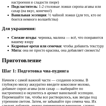
настроения и сладости пюре)
Подсластитель
: 1-2 столовые ложки сиропа агавы или
сахар (на вкус, конечно!)
Ванильная эссенция
: ½ чайной ложки (для тех, кто не
боится немного волшебства)
Для украшения:
Свежие ягоды
: черника, малина — всё, что понравится
вашему взору
Кедровые орехи или семечки
: чтобы добавить текстуру
Мята
: она не просто красива, она добавляет свежесть!
Приготовление
Шаг 1: Подготовка чиа-пудинга
Начнем с самой важной части — создания основы. В
глубокую миску аккуратно введите кокосовое молоко,
добавьте сироп агавы (или сахар — выбирайте по
настроению) и окунитесь в аромат ванильной эссенции.
Перемешайте так, чтобы все растворилось, как звезды под
утренним светом. Затем, не забывайте про семена чиа. Их
следует добавить, нежно перемешивая венчиком, словно