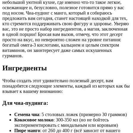
небольшой уютной кухне, где именно что-то такое легкое,
освежающее и, безусловно, полезное готовится прямо у вас
под носом. Чиа-пудинг с манго, который я собираюсь
предложить вам сегодня, станет настоящей находкой для тех,
кто стремится поддерживать свою фигуру и здоровье. Уверяю
вас, это не просто набор ингредиентов, а магия, заключенная
в одной порции! Бросая вам вызов, отмечу, что этот десерт
просто на вкус, но невероятно сложен на уровне питания:
богатый омега-3 кислотами, кальцием и целым спектром
витаминов, он заинтересует даже самых искушенных
гурманов.
Ингредиенты
Чтобы создать этот удивительно полезный десерт, вам
понадобятся следующие элементы, каждый из которых как бы
взывает к вашему вниманию:
Для чиа-пудинга:
Семена чиа
: 5 столовых ложек (примерно 30 граммов)
Кокосовое молоко
: 300-350 мл (но не бойтесь
экспериментировать с миндальным или коровьим)
Пюре манго
: от 260 до 400 г (всё зависит от вашего