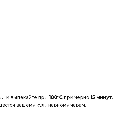
ки и выпекайте при
180°C
примерно
15 минут
.
ддастся вашему кулинарному чарам.