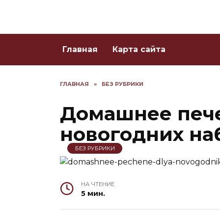
Skip
to
content
Главная
Карта сайта
ГЛАВНАЯ
»
БЕЗ РУБРИКИ
Домашнее печ
новогодних на
БЕЗ РУБРИКИ
НА ЧТЕНИЕ
5 мин.