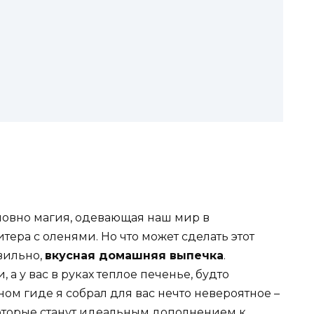
словно магия, одевающая наш мир в
итера с оленями. Но что может сделать этот
вильно,
вкусная домашняя выпечка
.
, а у вас в руках теплое печенье, будто
ом гиде я собрал для вас нечто невероятное –
которые станут идеальным дополнением к