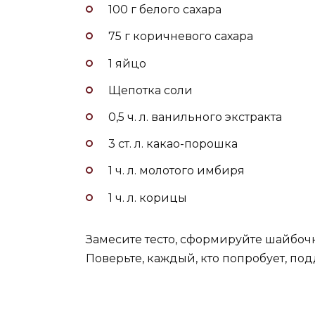
100 г белого сахара
75 г коричневого сахара
1 яйцо
Щепотка соли
0,5 ч. л. ванильного экстракта
3 ст. л. какао-порошка
1 ч. л. молотого имбиря
1 ч. л. корицы
Замесите тесто, сформируйте шайбоч
Поверьте, каждый, кто попробует, по