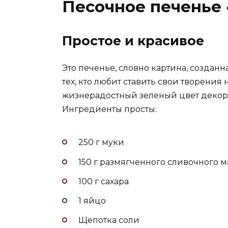
Песочное печенье 
Простое и красивое
Это печенье, словно картина, созда
тех, кто любит ставить свои творения 
жизнерадостный зеленый цвет декора 
Ингредиенты просты:
250 г муки
150 г размягченного сливочного м
100 г сахара
1 яйцо
Щепотка соли