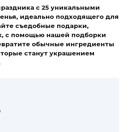
праздника с 25 уникальными
енья, идеально подходящего для
айте съедобные подарки,
х, с помощью нашей подборки
евратите обычные ингредиенты
оторые станут украшением
.
е