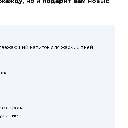
 жажду, но и подарит вам новые
свежающий напиток для жарких дней
ние
ие сиропа
тужение