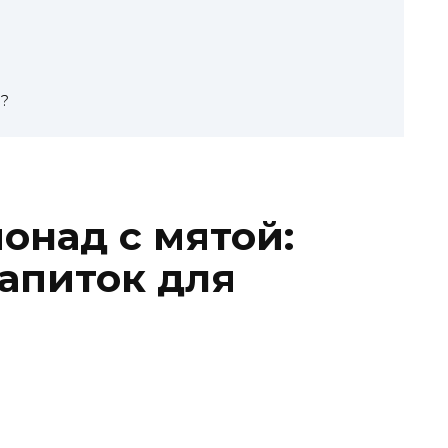
о?
над с мятой:
апиток для