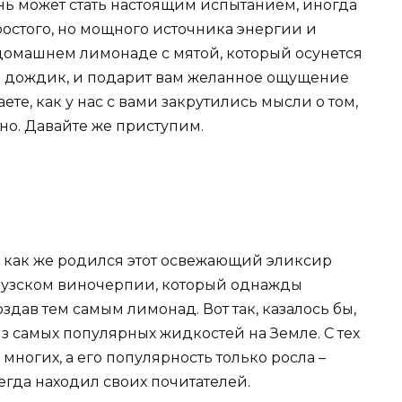
ень может стать настоящим испытанием, иногда
остого, но мощного источника энергии и
о домашнем лимонаде с мятой, который осунется
ий дождик, и подарит вам желанное ощущение
те, как у нас с вами закрутились мысли о том,
сно. Давайте же приступим.
, как же родился этот освежающий эликсир
нцузском виночерпии, который однажды
здав тем самым лимонад. Вот так, казалось бы,
з самых популярных жидкостей на Земле. С тех
огих, а его популярность только росла –
егда находил своих почитателей.