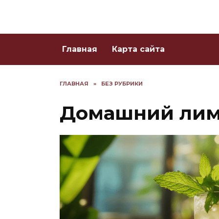
Skip
to
content
Главная
Карта сайта
ГЛАВНАЯ
»
БЕЗ РУБРИКИ
Домашний лим