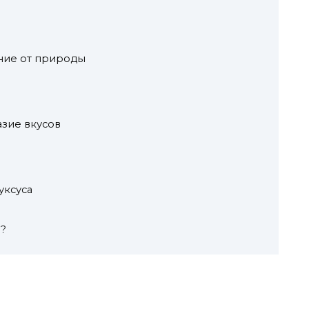
ние от природы
азие вкусов
уксуса
о?