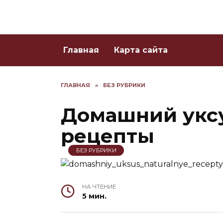
Skip
to
content
Главная
Карта сайта
ГЛАВНАЯ
»
БЕЗ РУБРИКИ
Домашний уксу
рецепты
БЕЗ РУБРИКИ
НА ЧТЕНИЕ
5 мин.