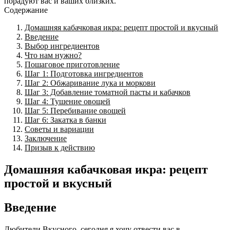
порадуют вас и ваших близких.
Содержание
Домашняя кабачковая икра: рецепт простой и вкусный
Введение
Выбор ингредиентов
Что нам нужно?
Пошаговое приготовление
Шаг 1: Подготовка ингредиентов
Шаг 2: Обжаривание лука и моркови
Шаг 3: Добавление томатной пасты и кабачков
Шаг 4: Тушение овощей
Шаг 5: Перебивание овощей
Шаг 6: Закатка в банки
Советы и вариации
Заключение
Призыв к действию
Домашняя кабачковая икра: рецепт
простой и вкусный
Введение
Любители Вкусного, сегодня я хочу отвести вас в