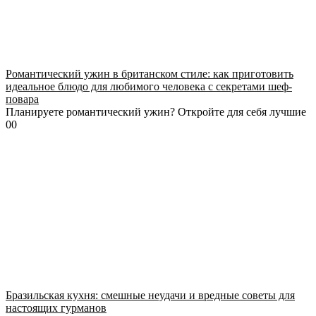
Романтический ужин в британском стиле: как приготовить
идеальное блюдо для любимого человека с секретами шеф-
повара
Планируете романтический ужин? Откройте для себя лучшие
0
0
Бразильская кухня: смешные неудачи и вредные советы для
настоящих гурманов