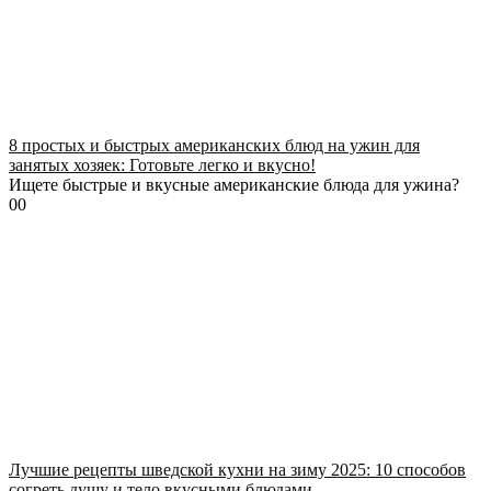
8 простых и быстрых американских блюд на ужин для
занятых хозяек: Готовьте легко и вкусно!
Ищете быстрые и вкусные американские блюда для ужина?
0
0
Лучшие рецепты шведской кухни на зиму 2025: 10 способов
согреть душу и тело вкусными блюдами