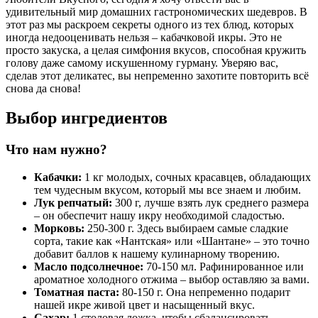
удивительный мир домашних гастрономических шедевров. В
этот раз мы раскроем секреты одного из тех блюд, которых
иногда недооценивать нельзя – кабачковой икры. Это не
просто закуска, а целая симфония вкусов, способная кружить
голову даже самому искушенному гурману. Уверяю вас,
сделав этот деликатес, вы непременно захотите повторить всё
снова да снова!
Выбор ингредиентов
Что нам нужно?
Кабачки:
1 кг молодых, сочных красавцев, обладающих
тем чудесным вкусом, который мы все знаем и любим.
Лук репчатый:
300 г, лучше взять лук среднего размера
– он обеспечит нашу икру необходимой сладостью.
Морковь:
250-300 г. Здесь выбираем самые сладкие
сорта, такие как «Нантская» или «Шантане» – это точно
добавит баллов к нашему кулинарному творению.
Масло подсолнечное:
70-150 мл. Рафинированное или
ароматное холодного отжима – выбор оставляю за вами.
Томатная паста:
80-150 г. Она непременно подарит
нашей икре живой цвет и насыщенный вкус.
Сахар:
1 столовая ложка, чтобы сбалансировать