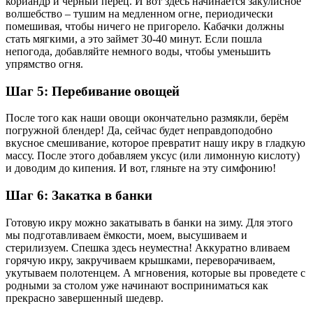
кориандр и черный перец. И вот здесь начинается закулисное
волшебство – тушим на медленном огне, периодически
помешивая, чтобы ничего не пригорело. Кабачки должны
стать мягкими, а это займет 30-40 минут. Если пошла
непогода, добавляйте немного воды, чтобы уменьшить
упрямство огня.
Шаг 5: Перебивание овощей
После того как наши овощи окончательно размякли, берём
погружной блендер! Да, сейчас будет неправдоподобно
вкусное смешивание, которое превратит нашу икру в гладкую
массу. После этого добавляем уксус (или лимонную кислоту)
и доводим до кипения. И вот, гляньте на эту симфонию!
Шаг 6: Закатка в банки
Готовую икру можно закатывать в банки на зиму. Для этого
мы подготавливаем ёмкости, моем, высушиваем и
стерилизуем. Спешка здесь неуместна! Аккуратно вливаем
горячую икру, закручиваем крышками, переворачиваем,
укутываем полотенцем. А мгновения, которые вы проведете с
родными за столом уже начинают восприниматься как
прекрасно завершенный шедевр.