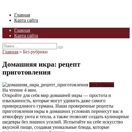
Skip
to
Главная
content
Карта сайта
Главная
Карта сайта
Search
for:
Главная
»
Без рубрики
Домашняя икра: рецепт
приготовления
Без рубрики
На чтение
4 мин.
Откройте для себя мир домашней икры — простота и
изысканность, которые могут удивить даже самого
привередливого гурмана. Наши проверенные рецепты
приготовления икры в домашних условиях перенесут вас в
атмосферу уюта и тепла, а также позволят создать кулинарные
шедевры без лишних усилий. Испытайте на себе искусство
вкусной пищи, создавая уникальные блюда, которые