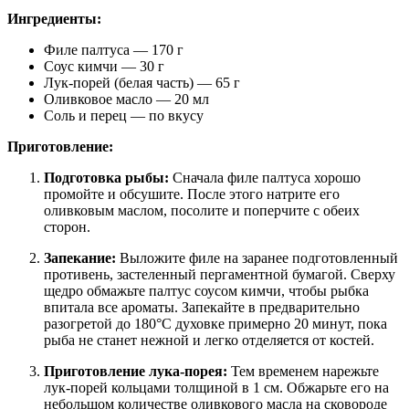
Ингредиенты:
Филе палтуса — 170 г
Соус кимчи — 30 г
Лук-порей (белая часть) — 65 г
Оливковое масло — 20 мл
Соль и перец — по вкусу
Приготовление:
Подготовка рыбы:
Сначала филе палтуса хорошо
промойте и обсушите. После этого натрите его
оливковым маслом, посолите и поперчите с обеих
сторон.
Запекание:
Выложите филе на заранее подготовленный
противень, застеленный пергаментной бумагой. Сверху
щедро обмажьте палтус соусом кимчи, чтобы рыбка
впитала все ароматы. Запекайте в предварительно
разогретой до 180°C духовке примерно 20 минут, пока
рыба не станет нежной и легко отделяется от костей.
Приготовление лука-порея:
Тем временем нарежьте
лук-порей кольцами толщиной в 1 см. Обжарьте его на
небольшом количестве оливкового масла на сковороде