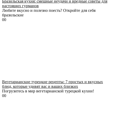
Бразильская кухня: смешные неудачи и вредные советы для
настоящих гурманов
Любите вкусно и полезно поесть? Откройте для себя
бразильские
0
0
Вегетарианские турецкие рецепты: 7 простых и вкусных
блюд, которые удивят вас и ваших близких
Погрузитесь в мир вегетарианской турецкой кухни!
0
0