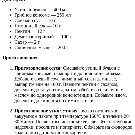
Утиный бульон — 460 мл
Грибное консоме — 250 мл
Соевый соус — 10 г
Лимонный сок — 10 г
Пектин — 12 г
Демиглас куриный — 100 г
Сахар — 2 г
Сливочное масло — 200 г
Приготовление:
Приготовление соуса:
Смешайте утиный бульон с
грибным консоме и выпарите до половины объема.
Добавьте соевый соус, лимонный сок и демиглас,
выпарите еще на 100 г. Введите пектин с сахаром,
доведите до загустения, затем взбейте со сливочным
маслом до однородной консистенции. Добавьте изюм,
доведите до кипения и снимите с огня.
Приготовление утки:
Утиная грудка готовится в
вакуумном пакете при температуре 160°C в течение 20–
30 минут. После этого достаньте ее, сделайте неглубокие
надсечки, посолите и поперчите. Обжарьте на сковороде
кожей вниз до золотистой корочки.