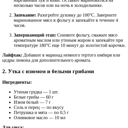
нарезанный лук и киви. Оставьте мариноваться на
несколько часов или на ночь в холодильнике.
Запекание:
Разогрейте духовку до 100°C. Заверните
маринованное мясо в фольгу и запекайте в течение 4
часов.
Завершающий этап:
Снимите фольгу, смажьте мясо
ароматным маслом или утиным жиром и запекайте при
температуре 180°C еще 10 минут до золотистой корочки.
Лайфхак:
Добавьте в маринад немного тертого имбиря или
цедры лимона для дополнительного аромата.
2. Утка с изюмом и белыми грибами
Ингредиенты:
Утиная грудка — 1 шт.
Белые грибы — 60 г
Изюм белый — 7 г
Соль и перец — по вкусу
Петрушка и мята — по 0,5 г
Оливковое масло — 10 мл
Для соуса: