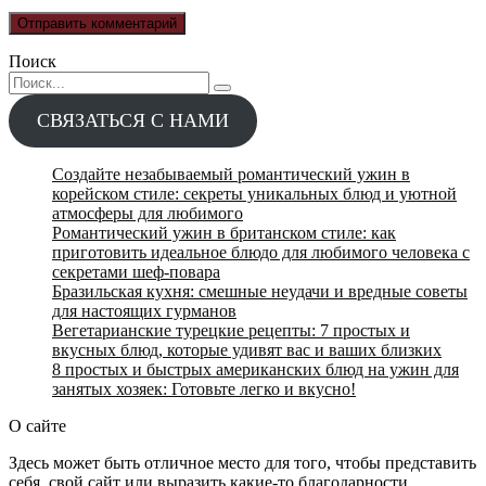
Поиск
Search
for:
СВЯЗАТЬСЯ С НАМИ
Создайте незабываемый романтический ужин в
корейском стиле: секреты уникальных блюд и уютной
атмосферы для любимого
Романтический ужин в британском стиле: как
приготовить идеальное блюдо для любимого человека с
секретами шеф-повара
Бразильская кухня: смешные неудачи и вредные советы
для настоящих гурманов
Вегетарианские турецкие рецепты: 7 простых и
вкусных блюд, которые удивят вас и ваших близких
8 простых и быстрых американских блюд на ужин для
занятых хозяек: Готовьте легко и вкусно!
О сайте
Здесь может быть отличное место для того, чтобы представить
себя, свой сайт или выразить какие-то благодарности.