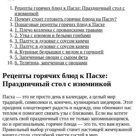
Рецепты горячих блюд к Пасхе: Праздничный стол с
изюминкой
Почему стоит готовить горячие блюда на Пасху?
Пошаговые рецепты горячих блюд к Пасхе
1. Плечо козленка с прованскими травами
2. Утка с изюмом и белыми грибами
3. Палтус в духовке с соусом кимчи
3. Палтус в духовке с соусом кимчи
4. Куриные бедрышки с медом и горчицей
5. Запеченные овощи с сыром фета
6. Телятина, запеченная с овощами
Рецепты горячих блюд к Пасхе:
Праздничный стол с изюминкой
Пасха — это не просто день в календаре, а целый мир
традиций, символики и, конечно, кулинарных шедевров. Этот
праздник олицетворяет радость и надежду, они обнимают нас
теплом и помогают связать узы с близкими. Если вы хотите
сделать свой праздничный стол не только запоминающимся,
но и оригинальным, горячие блюда — это то, что вам нужно.
Правильный выбор угощений станет настоящей жемчужиной
вашего стола, способной увести гостей в мир