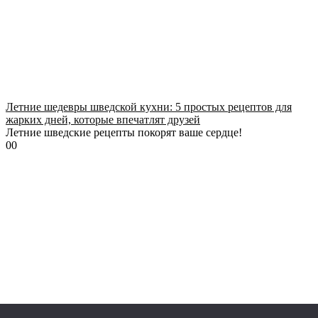
Летние шедевры шведской кухни: 5 простых рецептов для
жарких дней, которые впечатлят друзей
Летние шведские рецепты покорят ваше сердце!
0
0
Французские рецепты на 8 марта 2025: удивите гостей