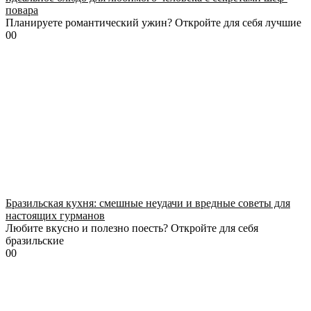
повара
Планируете романтический ужин? Откройте для себя лучшие
0
0
Бразильская кухня: смешные неудачи и вредные советы для
настоящих гурманов
Любите вкусно и полезно поесть? Откройте для себя
бразильские
0
0