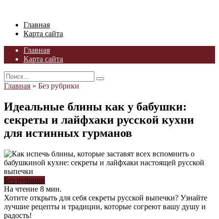
Skip
to
Главная
content
Карта сайта
Главная
Карта сайта
Search
for:
Главная
»
Без рубрики
Идеальные блины как у бабушки:
секреты и лайфхаки русской кухни
для истинных гурманов
Без рубрики
На чтение
8 мин.
Хотите открыть для себя секреты русской выпечки? Узнайте
лучшие рецепты и традиции, которые согреют вашу душу и
радость!