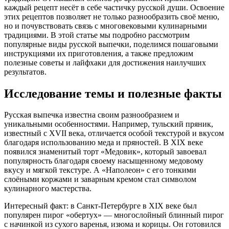
каждый рецепт несёт в себе частичку русской души. Освоение
этих рецептов позволяет не только разнообразить своё меню,
но и почувствовать связь с многовековыми кулинарными
традициями. В этой статье мы подробно рассмотрим
популярные виды русской выпечки, поделимся пошаговыми
инструкциями их приготовления, а также предложим
полезные советы и лайфхаки для достижения наилучших
результатов.
Исследование темы и полезные факты
Русская выпечка известна своим разнообразием и
уникальными особенностями. Например, тульский пряник,
известный с XVII века, отличается особой текстурой и вкусом
благодаря использованию меда и пряностей. В XIX веке
появился знаменитый торт «Медовик», который завоевал
популярность благодаря своему насыщенному медовому
вкусу и мягкой текстуре. А «Наполеон» с его тонкими
слоёными коржами и заварным кремом стал символом
кулинарного мастерства.
Интересный факт: в Санкт-Петербурге в XIX веке был
популярен пирог «обертух» — многослойный блинный пирог
с начинкой из сухого варенья, изюма и корицы. Он готовился