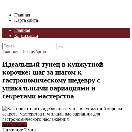
Skip
to
Главная
content
Карта сайта
Главная
Карта сайта
Search
for:
Главная
»
Без рубрики
Идеальный тунец в кунжутной
корочке: шаг за шагом к
гастрономическому шедевру с
уникальными вариациями и
секретами мастерства
Без рубрики
На чтение
7 мин.