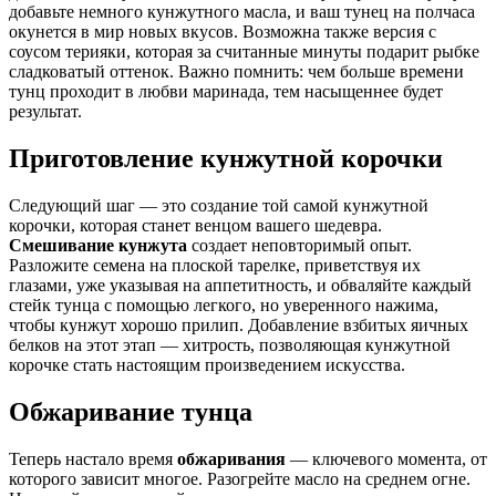
добавьте немного кунжутного масла, и ваш тунец на полчаса
окунется в мир новых вкусов. Возможна также версия с
соусом терияки, которая за считанные минуты подарит рыбке
сладковатый оттенок. Важно помнить: чем больше времени
тунц проходит в любви маринада, тем насыщеннее будет
результат.
Приготовление кунжутной корочки
Следующий шаг — это создание той самой кунжутной
корочки, которая станет венцом вашего шедевра.
Смешивание кунжута
создает неповторимый опыт.
Разложите семена на плоской тарелке, приветствуя их
глазами, уже указывая на аппетитность, и обваляйте каждый
стейк тунца с помощью легкого, но уверенного нажима,
чтобы кунжут хорошо прилип. Добавление взбитых яичных
белков на этот этап — хитрость, позволяющая кунжутной
корочке стать настоящим произведением искусства.
Обжаривание тунца
Теперь настало время
обжаривания
— ключевого момента, от
которого зависит многое. Разогрейте масло на среднем огне.