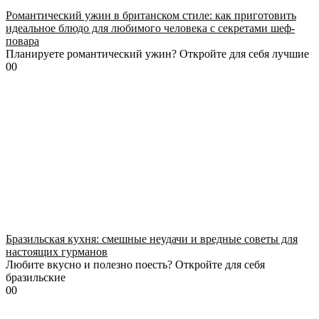
Романтический ужин в британском стиле: как приготовить
идеальное блюдо для любимого человека с секретами шеф-
повара
Планируете романтический ужин? Откройте для себя лучшие
0
0
Бразильская кухня: смешные неудачи и вредные советы для
настоящих гурманов
Любите вкусно и полезно поесть? Откройте для себя
бразильские
0
0