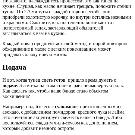
Не жалейте, наслаждайтесь процессом; это как танец на
кухне. Слушая, как масло начинает трещать, положите стейки
тунца. По 2-3 минуты с каждой стороны, чтобы они
приобрели золотистую корочку, но внутри остались нежными
и красными. Смотрите, как постепенно возникает тот
неповторимый запах, заставляющий обывателей
заглядываться к вам на кухню.
Каждый повар предпочитает свой метод, и порой повторное
обжаривание в масле с легким покачиванием может
придавать блюду новую жизнь.
Подача
И вот, когда тунец спеть готов, пришло время думать о
подаче
. Эстетика на этом этапе играет неимоверную роль.
Как сделать так, чтобы ваше блюдо стало объектом
восхищения?
Например, подайте его с
гуакамоле
, приготовленным из
авокадо, с добавлением помидоров, красного лука и лайма.
Это сочетание акцентирует свежесть вашего блюда. Либо
воспользуйтесь сладким чили-соусом как дополнением,
который добавит немного остроты.