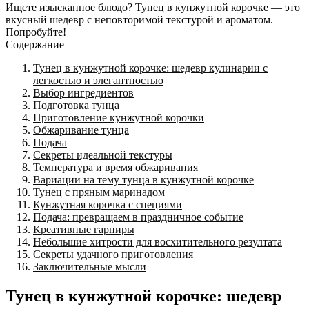
Ищете изысканное блюдо? Тунец в кунжутной корочке — это
вкусный шедевр с неповторимой текстурой и ароматом.
Попробуйте!
Содержание
Тунец в кунжутной корочке: шедевр кулинарии с
легкостью и элегантностью
Выбор ингредиентов
Подготовка тунца
Приготовление кунжутной корочки
Обжаривание тунца
Подача
Секреты идеальной текстуры
Температура и время обжаривания
Вариации на тему тунца в кунжутной корочке
Тунец с пряным маринадом
Кунжутная корочка с специями
Подача: превращаем в праздничное событие
Креативные гарниры
Небольшие хитрости для восхитительного резултата
Секреты удачного приготовления
Заключительные мысли
Тунец в кунжутной корочке: шедевр