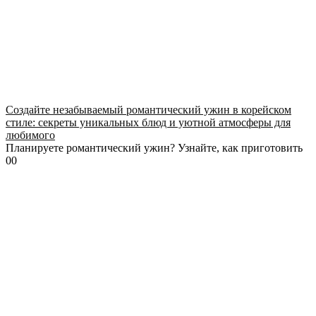
Создайте незабываемый романтический ужин в корейском
стиле: секреты уникальных блюд и уютной атмосферы для
любимого
Планируете романтический ужин? Узнайте, как приготовить
0
0