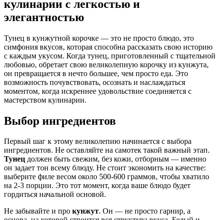
кулинарии с легкостью и
элегантностью
Тунец в кунжутной корочке — это не просто блюдо, это
симфония вкусов, которая способна рассказать свою историю
с каждым укусом. Когда тунец, приготовленный с тщательной
любовью, обретает свою великолепную корочку из кунжута,
он превращается в нечто большее, чем просто еда. Это
возможность почувствовать, осознать и наслаждаться
моментом, когда искреннее удовольствие соединяется с
мастерством кулинарии.
Выбор ингредиентов
Первый шаг к этому великолепию начинается с выбора
ингредиентов. Не оставляйте на самотек такой важный этап.
Тунец
должен быть свежим, без кожи, отборным — именно
он задает тон всему блюду. Не стоит экономить на качестве:
выберите филе весом около 500-600 граммов, чтобы хватило
на 2-3 порции. Это тот момент, когда ваше блюдо будет
гордиться начальной основой.
Не забывайте и про
кунжут
. Он — не просто гарнир, а
основа, на которой строится вся структура вкуса. Белый и