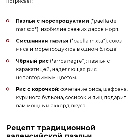
потрясает:
Паэлья с морепродуктами
(*paella de
marisco*): изобилие свежих даров моря.
Смешанная паэлья
(*paella mixta*): союз
мяса и морепродуктов в одном блюде!
Чёрный рис
(*arros negre*): паэлья с
каракатицей, наделяющая рис
неповторимым цветом.
Рис с корочкой
: сочетание риса, шафрана,
куриного бульона, сосисок и яиц подарит
вам мощный аккорд вкуса.
Рецепт традиционной
валенсийской паэльи