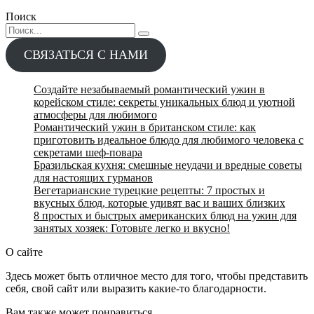
Поиск
Search
for:
СВЯЗАТЬСЯ С НАМИ
Создайте незабываемый романтический ужин в
корейском стиле: секреты уникальных блюд и уютной
атмосферы для любимого
Романтический ужин в британском стиле: как
приготовить идеальное блюдо для любимого человека с
секретами шеф-повара
Бразильская кухня: смешные неудачи и вредные советы
для настоящих гурманов
Вегетарианские турецкие рецепты: 7 простых и
вкусных блюд, которые удивят вас и ваших близких
8 простых и быстрых американских блюд на ужин для
занятых хозяек: Готовьте легко и вкусно!
О сайте
Здесь может быть отличное место для того, чтобы представить
себя, свой сайт или выразить какие-то благодарности.
Вам также может понравиться