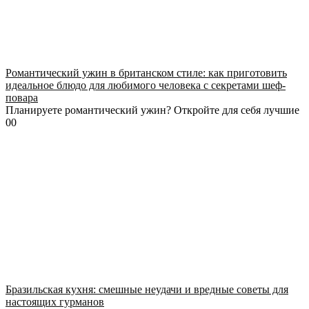
Романтический ужин в британском стиле: как приготовить
идеальное блюдо для любимого человека с секретами шеф-
повара
Планируете романтический ужин? Откройте для себя лучшие
0
0
Бразильская кухня: смешные неудачи и вредные советы для
настоящих гурманов