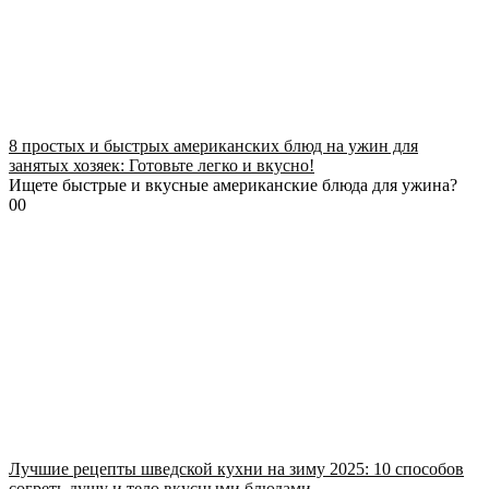
8 простых и быстрых американских блюд на ужин для
занятых хозяек: Готовьте легко и вкусно!
Ищете быстрые и вкусные американские блюда для ужина?
0
0
Лучшие рецепты шведской кухни на зиму 2025: 10 способов
согреть душу и тело вкусными блюдами