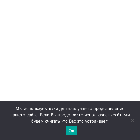
Бразильская кухня: смешные
Мы используем куки для наилучшего представления
неудачи и вредные советы для
нашего сайта. Если Вы продолжите использовать сайт, мы
настоящих гурманов
будем считать что Вас это устраивает.
Любите вкусно и полезно поесть?
Ок
Откройте для себя бразильские