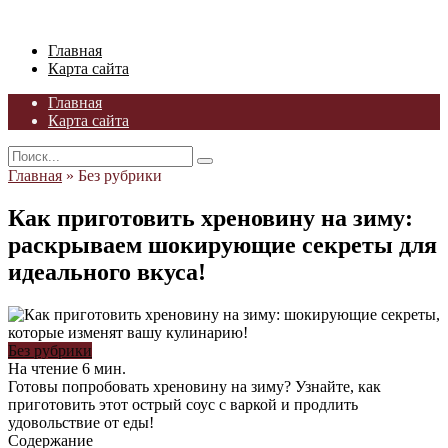
Skip
to
Главная
content
Карта сайта
Главная
Карта сайта
Search
for:
Главная
»
Без рубрики
Как приготовить хреновину на зиму:
раскрываем шокирующие секреты для
идеального вкуса!
Без рубрики
На чтение
6 мин.
Готовы попробовать хреновину на зиму? Узнайте, как
приготовить этот острый соус с варкой и продлить
удовольствие от еды!
Содержание