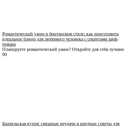
Романтический ужин в британском стиле: как приготовить
идеальное блюдо для любимого человека с секретами шеф-
повара
Планируете романтический ужин? Откройте для себя лучшие
0
0
Бразильская кухня: смешные неудачи и вредные советы для