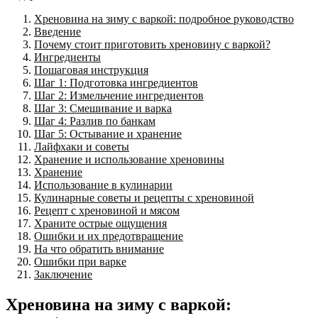
Хреновина на зиму с варкой: подробное руководство
Введение
Почему стоит приготовить хреновину с варкой?
Ингредиенты
Пошаговая инструкция
Шаг 1: Подготовка ингредиентов
Шаг 2: Измельчение ингредиентов
Шаг 3: Смешивание и варка
Шаг 4: Разлив по банкам
Шаг 5: Остывание и хранение
Лайфхаки и советы
Хранение и использование хреновины
Хранение
Использование в кулинарии
Кулинарные советы и рецепты с хреновиной
Рецепт с хреновиной и мясом
Храните острые ощущения
Ошибки и их предотвращение
На что обратить внимание
Ошибки при варке
Заключение
Хреновина на зиму с варкой: