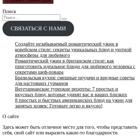
Поиск
Search
for:
СВЯЗАТЬСЯ С НАМИ
Создайте незабываемый романтический ужин в
корейском стиле: секреты уникальных блюд и уютной
атмосферы для любимого
Романтический ужин в британском стиле: как
приготовить идеальное блюдо для любимого человека с
секретами шеф-повара
Бразильская кухня: смешные неудачи и вредные советы
для настоящих гурманов
Вегетарианские турецкие рецепты: 7 простых и
вкусных блюд, которые удивят вас и ваших близких
8 простых и быстрых американских блюд на ужин для
занятых хозяек: Готовьте легко и вкусно!
О сайте
Здесь может быть отличное место для того, чтобы представить
себя, свой сайт или выразить какие-то благодарности.