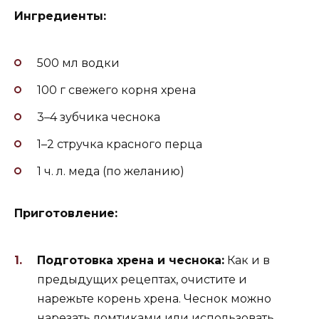
Ингредиенты:
500 мл водки
100 г свежего корня хрена
3–4 зубчика чеснока
1–2 стручка красного перца
1 ч. л. меда (по желанию)
Приготовление:
Подготовка хрена и чеснока:
Как и в
предыдущих рецептах, очистите и
нарежьте корень хрена. Чеснок можно
нарезать ломтиками или использовать