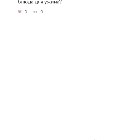
блюда для ужина?
0
0