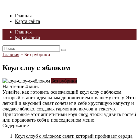
Skip
to
Главная
content
Карта сайта
Главная
Карта сайта
Search
for:
Главная
»
Без рубрики
Коул слоу с яблоком
Без рубрики
На чтение
4 мин.
Узнайте, как готовить освежающий коул слоу с яблоком,
который станет идеальным дополнением к вашему столу. Этот
легкий и вкусный салат сочетает в себе хрустящую капусту и
сладкое яблоко, создавая гармонию вкусов и текстур.
Приготовьте этот аппетитный коул слоу, чтобы удивить гостей
или порадовать себя в повседневном меню.
Содержание
Коул слоуб с яблоком: салат, который пробивает сердца