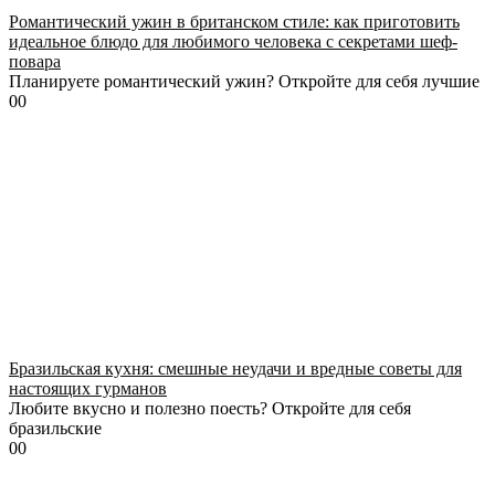
Романтический ужин в британском стиле: как приготовить
идеальное блюдо для любимого человека с секретами шеф-
повара
Планируете романтический ужин? Откройте для себя лучшие
0
0
Бразильская кухня: смешные неудачи и вредные советы для
настоящих гурманов
Любите вкусно и полезно поесть? Откройте для себя
бразильские
0
0