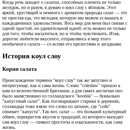
Когда речь заходит о салатах, способных пленить не только
желудок, но и разум, я думаю о коул слоу с яблоком. Этот
яркий, хрустящий и немного с ароматом природы салат — это
не простая еда, это мелодия, которую мы можем услышать в
каждодневных удовольствиях. Весь мир для меня был связан с
одной простой, но удивительной идеей: есть можно не только
для того, чтобы насытиться, но и чтобы чувствовать. Итак,
дорогие любители вкусного, отправляюсь в мир этого
необычного салата — со всеми его прелестями и загадками.
История коул слоу
Корни салата
Происхождение термина "коул слоу" так же запутано и
интригующе, как и сама жизнь. Слово "coleslaw" пришло к
нам из величественной Британии, а для самих англичан оно
было заимствовано из голландского "koolsla" — буквально
"капустный салат". Как поговаривают старики в деревнях,
голландцы тоже взяли это слово из латыни, где "colis"
означает "капуста". Так вот, салат — это большой культурный
обмен, перекресток вкусов и традиций, из которого выходит
сам коул слоу — символ простоты и изысканности, как сама
жизнь.