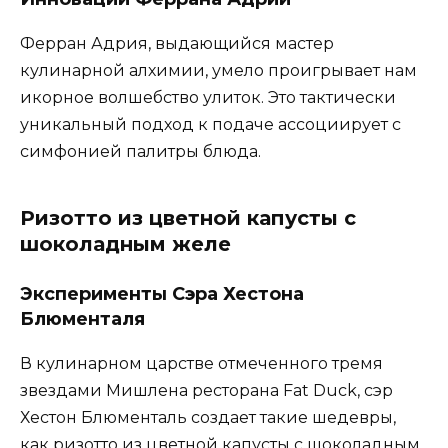
Ферран Адрия, выдающийся мастер
кулинарной алхимии, умело проигрывает нам
икорное волшебство улиток. Это тактически
уникальный подход к подаче ассоциирует с
симфонией палитры блюда.
Ризотто из цветной капусты с
шоколадным желе
Эксперименты Сэра Хестона
Блюменталя
В кулинарном царстве отмеченного тремя
звездами Мишлена ресторана Fat Duck, сэр
Хестон Блюменталь создает такие шедевры,
как ризотто из цветной капусты с шоколадным