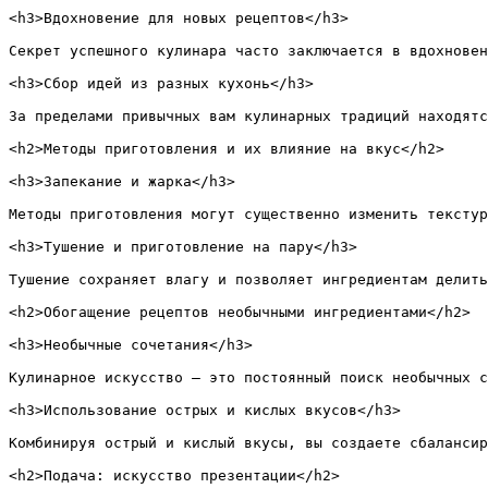
<h3>Вдохновение для новых рецептов</h3>

Секрет успешного кулинара часто заключается в вдохновен
<h3>Сбор идей из разных кухонь</h3>

За пределами привычных вам кулинарных традиций находятс
<h2>Методы приготовления и их влияние на вкус</h2>

<h3>Запекание и жарка</h3>

Методы приготовления могут существенно изменить текстур
<h3>Тушение и приготовление на пару</h3>

Тушение сохраняет влагу и позволяет ингредиентам делить
<h2>Обогащение рецептов необычными ингредиентами</h2>

<h3>Необычные сочетания</h3>

Кулинарное искусство — это постоянный поиск необычных с
<h3>Использование острых и кислых вкусов</h3>

Комбинируя острый и кислый вкусы, вы создаете сбалансир
<h2>Подача: искусство презентации</h2>
