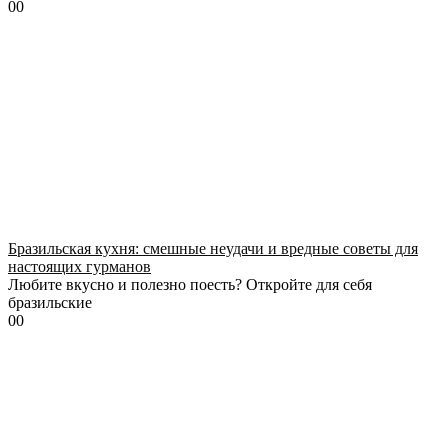
0
0
Бразильская кухня: смешные неудачи и вредные советы для
настоящих гурманов
Любите вкусно и полезно поесть? Откройте для себя
бразильские
0
0