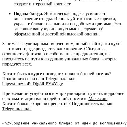
создаст интересный контраст.
Подача блюда
: Эстетическая подача усиливает
впечатление от еды. Используйте красивые тарелки,
украсьте блюдо зеленью или съедобными цветами. Это
завершит вашу кулинарную мысль, сделает её
оформленной и достойной высокой оценки.
Занимаясь кулинарным творчеством, не забывайте, что кухня
— это место, где рождается вдохновение. Объединяя
сезонность, фантазию и собственные предпочтения, вы
находитесь на пути к созданию уникальных блюд, которые
порадуют всех.
Хотите быть в курсе последних новостей о нейросетях?
Подпишитесь на наш Telegram-канал:
https://t.me/+oPnDjg8lLPY4Yjgy
При желании углубиться в мир кулинарии и узнать подробнее
о автоматизации ваших действий, посетите
Make.com
.
Хотите больше хороших рецептов? Подпишитесь на наш
Telegram-канал
<h2>Создание уникального блюда: от идеи до воплощения</