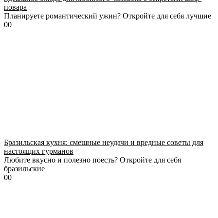
повара
Планируете романтический ужин? Откройте для себя лучшие
0
0
Бразильская кухня: смешные неудачи и вредные советы для
настоящих гурманов
Любите вкусно и полезно поесть? Откройте для себя
бразильские
0
0