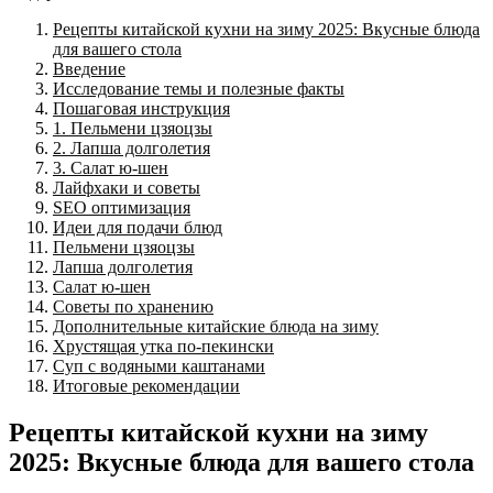
Рецепты китайской кухни на зиму 2025: Вкусные блюда
для вашего стола
Введение
Исследование темы и полезные факты
Пошаговая инструкция
1. Пельмени цзяоцзы
2. Лапша долголетия
3. Салат ю-шен
Лайфхаки и советы
SEO оптимизация
Идеи для подачи блюд
Пельмени цзяоцзы
Лапша долголетия
Салат ю-шен
Советы по хранению
Дополнительные китайские блюда на зиму
Хрустящая утка по-пекински
Суп с водяными каштанами
Итоговые рекомендации
Рецепты китайской кухни на зиму
2025: Вкусные блюда для вашего стола