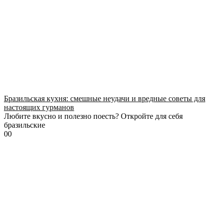
Бразильская кухня: смешные неудачи и вредные советы для
настоящих гурманов
Любите вкусно и полезно поесть? Откройте для себя
бразильские
0
0