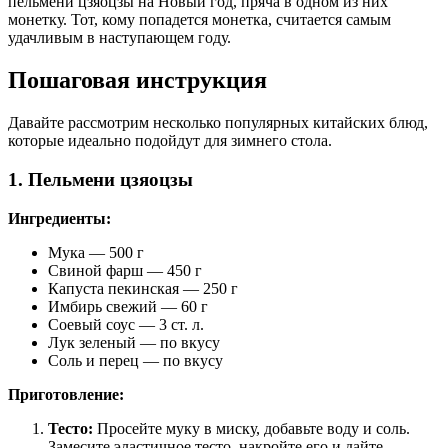
пельмени цзяоцзы на Новый год, пряча в одном из них
монетку. Тот, кому попадется монетка, считается самым
удачливым в наступающем году.
Пошаговая инструкция
Давайте рассмотрим несколько популярных китайских блюд,
которые идеально подойдут для зимнего стола.
1. Пельмени цзяоцзы
Ингредиенты:
Мука — 500 г
Свиной фарш — 450 г
Капуста пекинская — 250 г
Имбирь свежий — 60 г
Соевый соус — 3 ст. л.
Лук зеленый — по вкусу
Соль и перец — по вкусу
Приготовление:
Тесто:
Просейте муку в миску, добавьте воду и соль.
Замесите эластичное тесто, накройте его и дайте