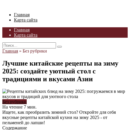
Skip
to
Главная
content
Карта сайта
Главная
Карта сайта
Search
for:
Главная
»
Без рубрики
Лучшие китайские рецепты на зиму
2025: создайте уютный стол с
традициями и вкусами Азии
Без рубрики
На чтение
7 мин.
Ищете, как преобразить зимний стол? Откройте для себя
вкусные рецепты китайской кухни на зиму 2025 - от
пельменей до лапши!
Содержание