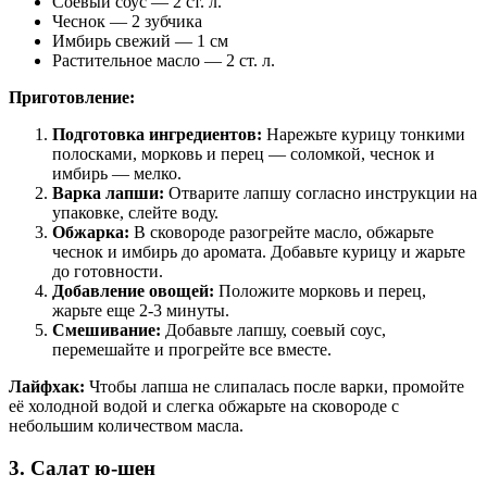
Соевый соус — 2 ст. л.
Чеснок — 2 зубчика
Имбирь свежий — 1 см
Растительное масло — 2 ст. л.
Приготовление:
Подготовка ингредиентов:
Нарежьте курицу тонкими
полосками, морковь и перец — соломкой, чеснок и
имбирь — мелко.
Варка лапши:
Отварите лапшу согласно инструкции на
упаковке, слейте воду.
Обжарка:
В сковороде разогрейте масло, обжарьте
чеснок и имбирь до аромата. Добавьте курицу и жарьте
до готовности.
Добавление овощей:
Положите морковь и перец,
жарьте еще 2-3 минуты.
Смешивание:
Добавьте лапшу, соевый соус,
перемешайте и прогрейте все вместе.
Лайфхак:
Чтобы лапша не слипалась после варки, промойте
её холодной водой и слегка обжарьте на сковороде с
небольшим количеством масла.
3. Салат ю-шен