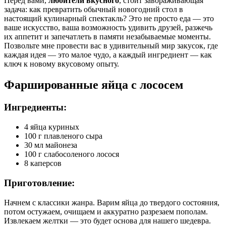
Перед вами,
любители вкусного
, стоит завораживающая
задача: как превратить обычный новогодний стол в
настоящий кулинарный спектакль? Это не просто еда — это
ваше искусство, ваша возможность удивить друзей, разжечь
их аппетит и запечатлеть в памяти незабываемые моменты.
Позвольте мне провести вас в удивительный мир закусок, где
каждая идея — это малое чудо, а каждый ингредиент — как
ключ к новому вкусовому опыту.
Фаршированные яйца с лососем
Ингредиенты:
4 яйца куриных
100 г плавленого сыра
30 мл майонеза
100 г слабосоленого лосося
8 каперсов
Приготовление:
Начнем с классики жанра. Варим яйца до твердого состояния,
потом остужаем, очищаем и аккуратно разрезаем пополам.
Извлекаем желтки — это будет основа для нашего шедевра.