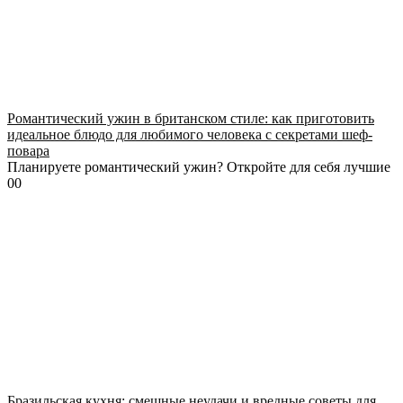
Романтический ужин в британском стиле: как приготовить
идеальное блюдо для любимого человека с секретами шеф-
повара
Планируете романтический ужин? Откройте для себя лучшие
0
0
Бразильская кухня: смешные неудачи и вредные советы для