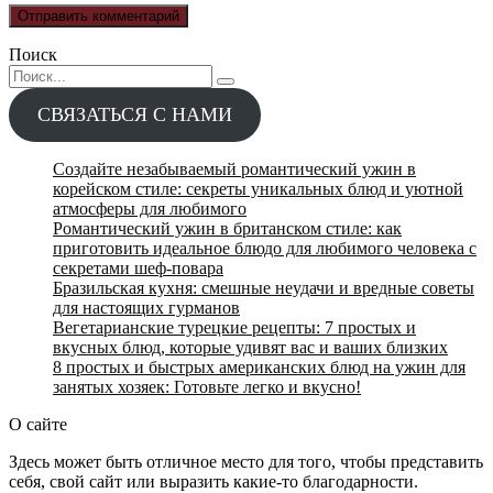
Поиск
Search
for:
СВЯЗАТЬСЯ С НАМИ
Создайте незабываемый романтический ужин в
корейском стиле: секреты уникальных блюд и уютной
атмосферы для любимого
Романтический ужин в британском стиле: как
приготовить идеальное блюдо для любимого человека с
секретами шеф-повара
Бразильская кухня: смешные неудачи и вредные советы
для настоящих гурманов
Вегетарианские турецкие рецепты: 7 простых и
вкусных блюд, которые удивят вас и ваших близких
8 простых и быстрых американских блюд на ужин для
занятых хозяек: Готовьте легко и вкусно!
О сайте
Здесь может быть отличное место для того, чтобы представить
себя, свой сайт или выразить какие-то благодарности.