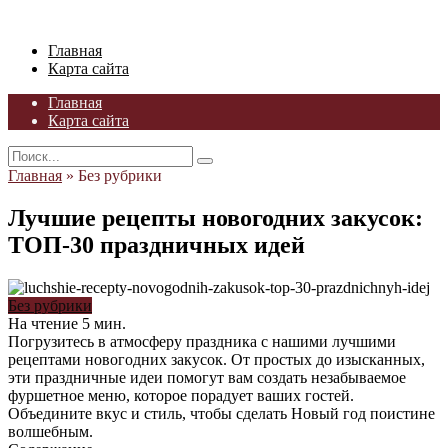
Skip
to
Главная
content
Карта сайта
Главная
Карта сайта
Search
for:
Главная
»
Без рубрики
Лучшие рецепты новогодних закусок:
ТОП-30 праздничных идей
Без рубрики
На чтение
5 мин.
Погрузитесь в атмосферу праздника с нашими лучшими
рецептами новогодних закусок. От простых до изысканных,
эти праздничные идеи помогут вам создать незабываемое
фуршетное меню, которое порадует ваших гостей.
Объедините вкус и стиль, чтобы сделать Новый год поистине
волшебным.