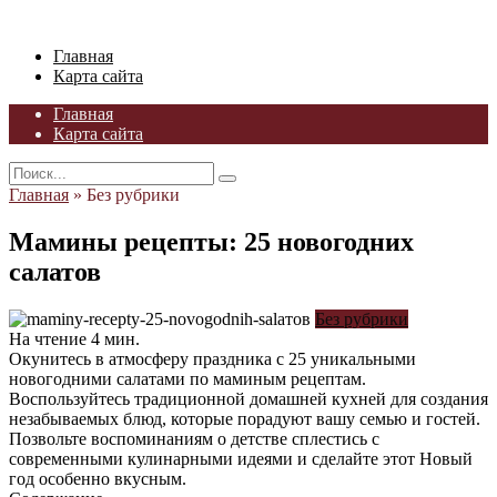
Skip
to
Главная
content
Карта сайта
Главная
Карта сайта
Search
for:
Главная
»
Без рубрики
Мамины рецепты: 25 новогодних
салатов
Без рубрики
На чтение
4 мин.
Окунитесь в атмосферу праздника с 25 уникальными
новогодними салатами по маминым рецептам.
Воспользуйтесь традиционной домашней кухней для создания
незабываемых блюд, которые порадуют вашу семью и гостей.
Позвольте воспоминаниям о детстве сплестись с
современными кулинарными идеями и сделайте этот Новый
год особенно вкусным.