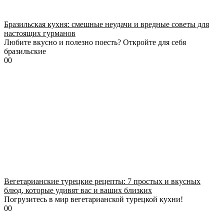
Бразильская кухня: смешные неудачи и вредные советы для
настоящих гурманов
Любите вкусно и полезно поесть? Откройте для себя
бразильские
0
0
Вегетарианские турецкие рецепты: 7 простых и вкусных
блюд, которые удивят вас и ваших близких
Погрузитесь в мир вегетарианской турецкой кухни!
0
0