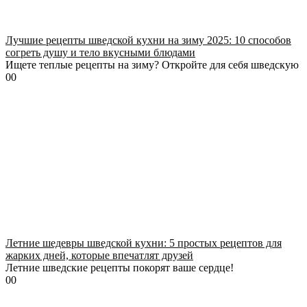
Лучшие рецепты шведской кухни на зиму 2025: 10 способов
согреть душу и тело вкусными блюдами
Ищете теплые рецепты на зиму? Откройте для себя шведскую
0
0
Летние шедевры шведской кухни: 5 простых рецептов для
жарких дней, которые впечатлят друзей
Летние шведские рецепты покорят ваше сердце!
0
0