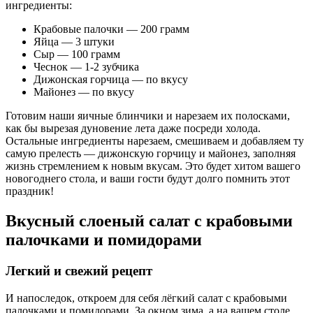
ингредиенты:
Крабовые палочки — 200 грамм
Яйца — 3 штуки
Сыр — 100 грамм
Чеснок — 1-2 зубчика
Дижонская горчица — по вкусу
Майонез — по вкусу
Готовим наши яичные блинчики и нарезаем их полосками,
как бы вырезая дуновение лета даже посреди холода.
Остальные ингредиенты нарезаем, смешиваем и добавляем ту
самую прелесть — дижонскую горчицу и майонез, заполняя
жизнь стремлением к новым вкусам. Это будет хитом вашего
новогоднего стола, и ваши гости будут долго помнить этот
праздник!
Вкусный слоеный салат с крабовыми
палочками и помидорами
Легкий и свежий рецепт
И напоследок, откроем для себя лёгкий салат с крабовыми
палочками и помидорами. За окном зима, а на вашем столе