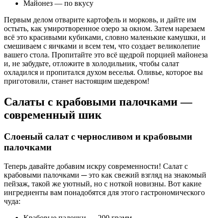
Майонез — по вкусу
Первым делом отварите картофель и морковь, и дайте им
остыть, как умиротворенное озеро за окном. Затем нарезаем
всё это красивыми кубиками, словно маленькие камушки, и
смешиваем с яичками и всем тем, что создает великолепие
вашего стола. Пропитайте это всё щедрой порцией майонеза
и, не забудьте, отложите в холодильник, чтобы салат
охладился и пропитался духом веселья. Оливье, которое вы
приготовили, станет настоящим шедевром!
Салаты с крабовыми палочками —
современный шик
Слоеный салат с черносливом и крабовыми
палочками
Теперь давайте добавим искру современности! Салат с
крабовыми палочками ─ это как свежий взгляд на знакомый
пейзаж, такой же уютный, но с ноткой новизны. Вот какие
ингредиенты вам понадобятся для этого гастрономического
чуда:
Крабовые палочки — 200 грамм