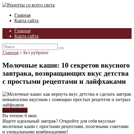
Skip
to
Главная
content
Карта сайта
Главная
Карта сайта
Search
for:
Главная
»
Без рубрики
Молочные каши: 10 секретов вкусного
завтрака, возвращающих вкус детства
с простыми рецептами и лайфхаками
Без рубрики
На чтение
6 мин.
Ищете идеальный завтрак? Откройте для себя вкусные
молочные каши с простыми рецептами, полезными советами
и уникальными комбинациями!