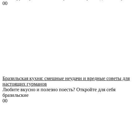
0
0
Бразильская кухня: смешные неудачи и вредные советы для
настоящих гурманов
Любите вкусно и полезно поесть? Откройте для себя
бразильские
0
0