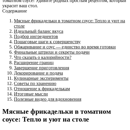
томатном соусе! Удивите родных простым рецептом, который
украсит ваш стол.
Содержание
Мясные фрикадельки в томатном соусе: Тепло и уют на
столе
Идеальный баланс вкуса
Подбор ингредиентов
Пошаговые шаги к совершенству
Обжаривание и соус — единство во время готовки
Финальные штрихи и секреты подачи
Что сказать о калорийности?
Расширение границ
Завершение приготовления
Декорирование и подача
Кулинарные эксперименты
Советы по хранению
Отношение к фрикаделькам
Итоговые мысли
Полезные видео для вдохновения
Мясные фрикадельки в томатном
соусе: Тепло и уют на столе