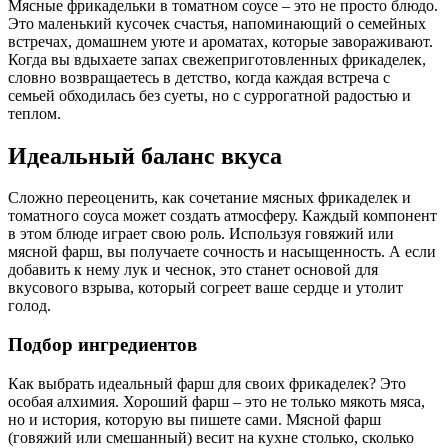
Мясные фрикадельки в томатном соусе – это не просто блюдо.
Это маленький кусочек счастья, напоминающий о семейных
встречах, домашнем уюте и ароматах, которые завораживают.
Когда вы вдыхаете запах свежеприготовленных фрикаделек,
словно возвращаетесь в детство, когда каждая встреча с
семьей обходилась без суеты, но с суррогатной радостью и
теплом.
Идеальный баланс вкуса
Сложно переоценить, как сочетание мясных фрикаделек и
томатного соуса может создать атмосферу. Каждый компонент
в этом блюде играет свою роль. Используя говяжий или
мясной фарш, вы получаете сочность и насыщенность. А если
добавить к нему лук и чеснок, это станет основой для
вкусового взрыва, который согреет ваше сердце и утолит
голод.
Подбор ингредиентов
Как выбрать идеальный фарш для своих фрикаделек? Это
особая алхимия. Хороший фарш – это не только мякоть мяса,
но и история, которую вы пишете сами. Мясной фарш
(говяжий или смешанный) весит на кухне столько, сколько