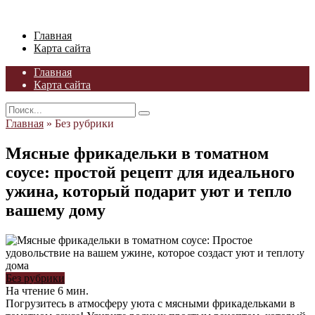
Skip
to
Главная
content
Карта сайта
Главная
Карта сайта
Search
for:
Главная
»
Без рубрики
Мясные фрикадельки в томатном
соусе: простой рецепт для идеального
ужина, который подарит уют и тепло
вашему дому
Без рубрики
На чтение
6 мин.
Погрузитесь в атмосферу уюта с мясными фрикадельками в