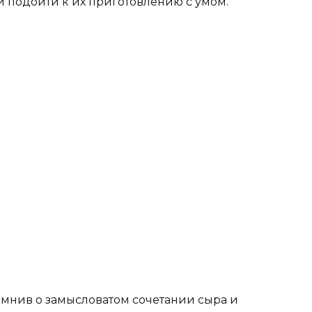
и подойти к их приготовлению с умом.
омнив о замысловатом сочетании сыра и