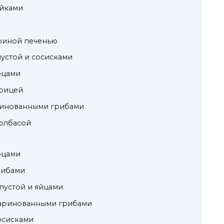
ейками
уриной печенью
пустой и сосисками
урцами
урицей
аринованными грибами
колбасой
урцами
грибами
апустой и яйцами
 маринованными грибами
сосисками