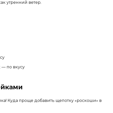
ак утренний ветер.
усу
 — по вкусу
ейками
ика! Куда проще добавить щепотку «роскоши» в