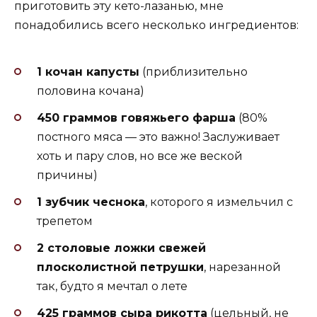
приготовить эту кето-лазанью, мне
понадобились всего несколько ингредиентов:
1 кочан капусты
(приблизительно
половина кочана)
450 граммов говяжьего фарша
(80%
постного мяса — это важно! Заслуживает
хоть и пару слов, но все же веской
причины)
1 зубчик чеснока
, которого я измельчил с
трепетом
2 столовые ложки свежей
плосколистной петрушки
, нарезанной
так, будто я мечтал о лете
425 граммов сыра рикотта
(цельный, не