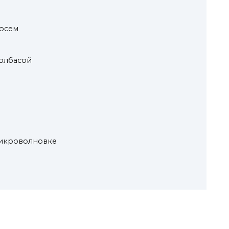
осем
олбасой
икроволновке