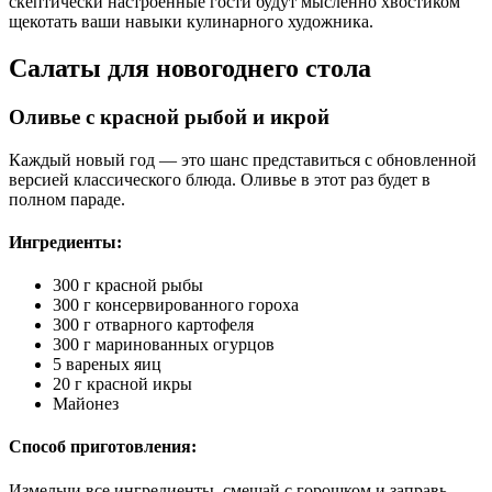
скептически настроенные гости будут мысленно хвостиком
щекотать ваши навыки кулинарного художника.
Салаты для новогоднего стола
Оливье с красной рыбой и икрой
Каждый новый год — это шанс представиться с обновленной
версией классического блюда. Оливье в этот раз будет в
полном параде.
Ингредиенты:
300 г красной рыбы
300 г консервированного гороха
300 г отварного картофеля
300 г маринованных огурцов
5 вареных яиц
20 г красной икры
Майонез
Способ приготовления:
Измельчи все ингредиенты, смешай с горошком и заправь