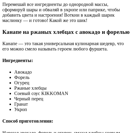
Перемешай все ингредиенты до однородной массы,
сформируй шары и обваляй в укропе или паприке, чтобы
добавить цвета и настроения! Воткни в каждый шарик
маслинку — и готово! Какой же это шик!
Канапе на ржаных хлебцах с авокадо и форелью
Канапе — это такая универсальная кулинарная шедевр, что
его можно смело называть героем любого фуршета.
Ингредиенты:
Авокадо
Форель
Огурец
Ржаные хлебцы
Соевый соус KIKKOMAN
Черный перец
Гранат
Укроп
Способ приготовления:
Нарезал авокадо, форель и огурец, смазал хлебцы соевым