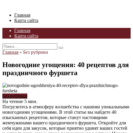
Skip
to
Главная
content
Карта сайта
Главная
Карта сайта
Search
for:
Главная
»
Без рубрики
Новогодние угощения: 40 рецептов для
праздничного фуршета
Без рубрики
На чтение
5 мин.
Погрузитесь в атмосферу волшебства с нашими уникальными
новогодними угощениями. В этой статье вы найдете 40
изысканных рецептов, которые станут настоящими
жемчужинами вашего праздничного фуршета. Откройте для
себя идеи для закусок, которые приятно удивят ваших гостей