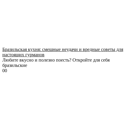
Бразильская кухня: смешные неудачи и вредные советы для
настоящих гурманов
Любите вкусно и полезно поесть? Откройте для себя
бразильские
0
0