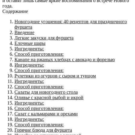
и оставят лишь самые яркие воспоминания о встрече Нового
года.
Содержание
Новогодние угощения: 40 рецептов для праздничного
фуршета
Введение
Легкие закуски для фуршета
Елочные шары
Ингредиенты:
Способ приготовления:
Канапе на ржаных хлебцах с авокадо и форелью
Ингредиенты:
Способ приготовления:
Рулетики из огурцов с сыром и тунцом
Ингредиенты:
Способ приготовления:
Салаты для новогоднего стола
Оливье с красной рыбой и икрой
Ингредиенты:
Способ приготовления:
Салат с кальмарами и орехами
Ингредиенты:
Способ приготовления:
Горячие блюда для фуршета