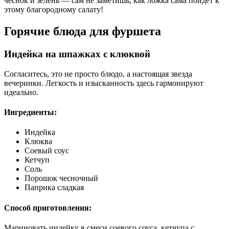
чеснок и зелень — сам не заметишь, как ложка сама пойдет к
этому благородному салату!
Горячие блюда для фуршета
Индейка на шпажках с клюквой
Согласитесь, это не просто блюдо, а настоящая звезда
вечеринки. Легкость и изысканность здесь гармонируют
идеально.
Ингредиенты:
Индейка
Клюква
Соевый соус
Кетчуп
Соль
Порошок чесночный
Паприка сладкая
Способ приготовления:
Мариновать индейку в смеси соевого соуса, кетчупа с