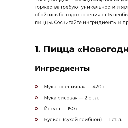
торжества требуют уникальности и яр
обойтись без вдохновения от 15 нео
пиццы. Сосчитайте ингридиенты и при
1. Пицца «Новогод
Ингредиенты
Мука пшеничная — 420 г
Мука рисовая — 2 ст. л.
Йогурт — 150 г
Бульон (сухой грибной) — 1 ст. л.