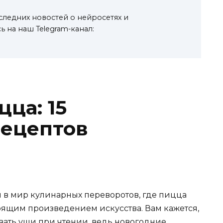
оследних новостей о нейросетях и
 на наш Telegram-канал:
ца: 15
рецептов
м в мир кулинарных переворотов, где пицца
стоящим произведением искусства. Вам кажется,
вать уши при чтении, ведь новогодние