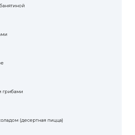
абанятиной
ами
зе
и грибами
коладом (десертная пицца)