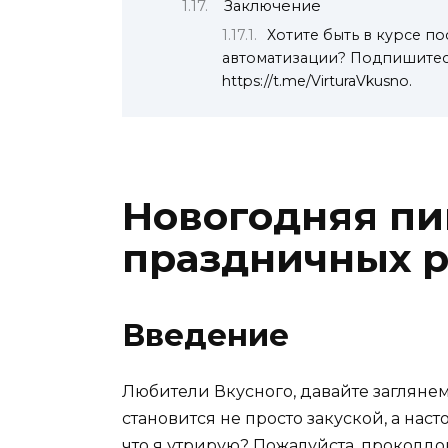
Заключение
Хотите быть в курсе п
автоматизации? Подпишитесь
https://t.me/VirturaVkusno.
Новогодняя пиц
праздничных 
Введение
Любители Вкусного, давайте загляне
становится не просто закуской, а на
что я утрирую? Пожалуйста, проколдо