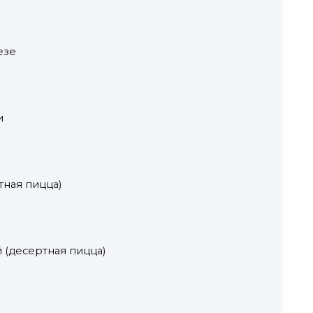
езе
и
тная пицца)
й (десертная пицца)