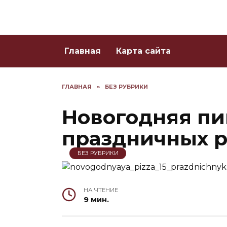
Skip
to
content
Главная
Карта сайта
ГЛАВНАЯ
»
БЕЗ РУБРИКИ
Новогодняя пиц
праздничных 
БЕЗ РУБРИКИ
НА ЧТЕНИЕ
9 мин.