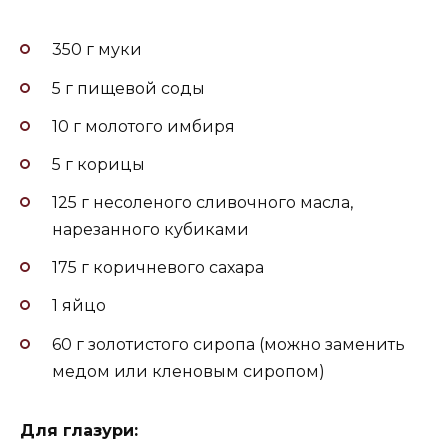
350 г муки
5 г пищевой соды
10 г молотого имбиря
5 г корицы
125 г несоленого сливочного масла,
нарезанного кубиками
175 г коричневого сахара
1 яйцо
60 г золотистого сиропа (можно заменить
медом или кленовым сиропом)
Для глазури: