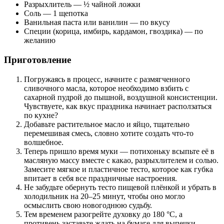
Разрыхлитель — ½ чайной ложки
Соль — 1 щепотка
Ванильная паста или ванилин — по вкусу
Специи (корица, имбирь, кардамон, гвоздика) — по
желанию
Приготовление
Погружаясь в процесс, начните с размягченного
сливочного масла, которое необходимо взбить с
сахарной пудрой до пышной, воздушной консистенции.
Чувствуете, как вкус праздника начинает расползаться
по кухне?
Добавьте растительное масло и яйцо, тщательно
перемешивая смесь, словно хотите создать что-то
волшебное.
Теперь пришло время муки — потихоньку всыпьте её в
масляную массу вместе с какао, разрыхлителем и солью.
Замесите мягкое и пластичное тесто, которое как губка
впитает в себя все праздничные настроения.
Не забудьте обернуть тесто пищевой плёнкой и убрать в
холодильник на 20–25 минут, чтобы оно могло
осмыслить свою новогоднюю судьбу.
Тем временем разогрейте духовку до 180 °С, а
противень заставьте ждать на бумаге для выпечки.