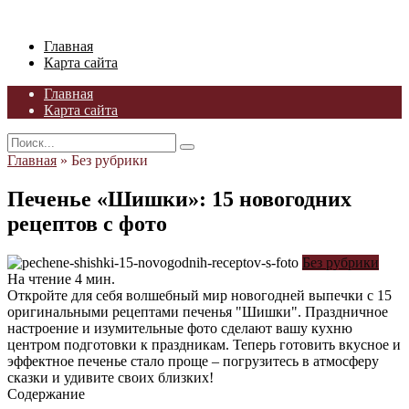
Skip
to
Главная
content
Карта сайта
Главная
Карта сайта
Search
for:
Главная
»
Без рубрики
Печенье «Шишки»: 15 новогодних
рецептов с фото
Без рубрики
На чтение
4 мин.
Откройте для себя волшебный мир новогодней выпечки с 15
оригинальными рецептами печенья "Шишки". Праздничное
настроение и изумительные фото сделают вашу кухню
центром подготовки к праздникам. Теперь готовить вкусное и
эффектное печенье стало проще – погрузитесь в атмосферу
сказки и удивите своих близких!
Содержание