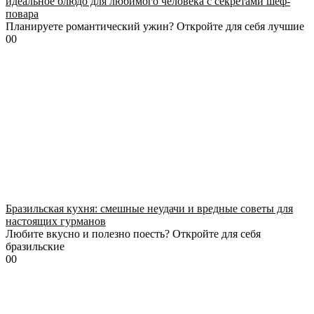
идеальное блюдо для любимого человека с секретами шеф-
повара
Планируете романтический ужин? Откройте для себя лучшие
0
0
Бразильская кухня: смешные неудачи и вредные советы для
настоящих гурманов
Любите вкусно и полезно поесть? Откройте для себя
бразильские
0
0