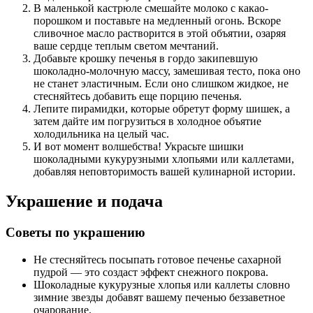
В маленькой кастрюле смешайте молоко с какао-
порошком и поставьте на медленный огонь. Вскоре
сливочное масло растворится в этой объятии, озаряя
ваше сердце теплым светом мечтаний.
Добавьте крошку печенья в гордо закипевшую
шоколадно-молочную массу, замешивая тесто, пока оно
не станет эластичным. Если оно слишком жидкое, не
стесняйтесь добавить еще порцию печенья.
Лепите пирамидки, которые обретут форму шишек, а
затем дайте им погрузиться в холодное объятие
холодильника на целый час.
И вот момент волшебства! Украсьте шишки
шоколадными кукурузными хлопьями или каллетами,
добавляя неповторимость вашей кулинарной истории.
Украшение и подача
Советы по украшению
Не стесняйтесь посыпать готовое печенье сахарной
пудрой — это создаст эффект снежного покрова.
Шоколадные кукурузные хлопья или каллеты словно
зимние звезды добавят вашему печенью беззаветное
очарование.