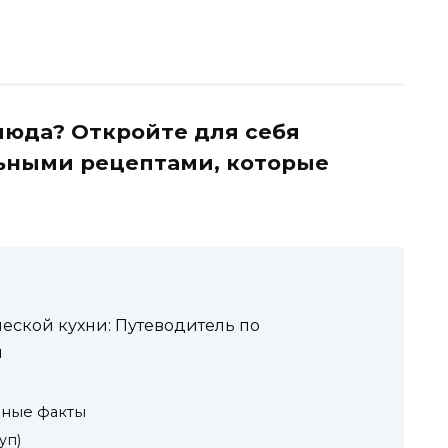
люда? Откройте для себя
льными рецептами, которые
еской кухни: Путеводитель по
м
зные факты
уп)