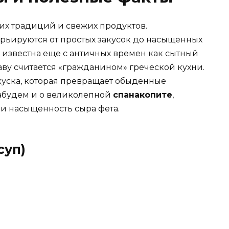
их традиций и свежих продуктов.
рьируются от простых закусок до насыщенных
известна еще с античных времен как сытный
аву считается «гражданином» греческой кухни.
куска, которая превращает обыденные
забудем и о великолепной
спанакопите
,
 и насыщенность сыра фета.
суп)