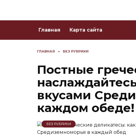
Skip
to
content
Главная
Карта сайта
ГЛАВНАЯ
»
БЕЗ РУБРИКИ
Постные грече
наслаждайтес
вкусами Среди
каждом обеде!
БЕЗ РУБРИКИ