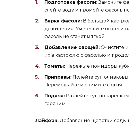
Подготовка фасоли:
Замочите фа
слейте воду и промойте фасоль п
Варка фасоли:
В большой кастрюл
до кипения. Уменьшите огонь и ва
фасоль не станет мягкой.
Добавление овощей:
Очистите и 
их в кастрюлю с фасолью и продо
Томаты:
Нарежьте помидоры кубика
Приправы:
Полейте суп оливковым
Перемешайте и снимите с огня.
Подача:
Разлейте суп по тарелкам
горячим.
Лайфхак:
Добавление щепотки соды в