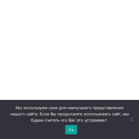
Мы используем куки для наилучшего представления
нашего сайта. Если Вы продолжите использовать сайт, мы
Французские рецепты на 8 марта
будем считать что Вас это устраивает.
2025: удивите гостей гурманскими
Ок
шедеврами и покорите сердца