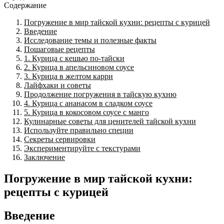
Содержание
Погружение в мир тайской кухни: рецепты с курицей
Введение
Исследование темы и полезные факты
Пошаговые рецепты
1. Курица с кешью по-тайски
2. Курица в апельсиновом соусе
3. Курица в желтом карри
Лайфхаки и советы
Продолжение погружения в тайскую кухню
4. Курица с ананасом в сладком соусе
5. Курица в кокосовом соусе с манго
Кулинарные советы для ценителей тайской кухни
Используйте правильно специи
Секреты сервировки
Экспериментируйте с текстурами
Заключение
Погружение в мир тайской кухни:
рецепты с курицей
Введение