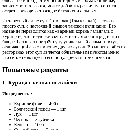
блюда, но и придаёт им неповторимый аромат. Чили же, в
зависимости от сорта, может добавить различную степень
остроты, что делает каждое блюдо уникальным.
Интересный факт: суп «Том кха» (Том кха кай) — это не
просто суп, а настоящий символ тайской кулинарии. Его
название переводится как «варёный корень галангала с
курицей», что подчёркивает важность этого ингредиента в
блюде. Галангал придаёт супу уникальный аромат и вкус,
отличающий его от многих других супов. Во многих тайских
ресто­ра­нах этот суп является обязательным пунктом меню,
что свидетельствует о его популярности и значимости.
Пошаговые рецепты
1. Курица с кешью по-тайски
Ингредиенты:
Куриное филе — 400 г
Болгарский перец — 1 шт.
Лук — 1 шт.
Чеснок — 3 зубчика
Кешью — 100 г
Соевый соус — 2 ст. л.