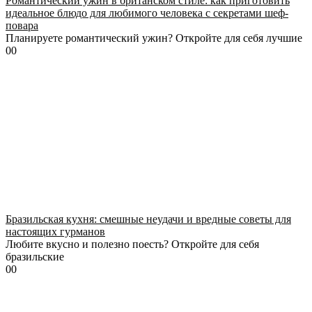
Романтический ужин в британском стиле: как приготовить
идеальное блюдо для любимого человека с секретами шеф-
повара
Планируете романтический ужин? Откройте для себя лучшие
0
0
Бразильская кухня: смешные неудачи и вредные советы для
настоящих гурманов
Любите вкусно и полезно поесть? Откройте для себя
бразильские
0
0