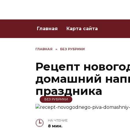
Skip
to
content
Главная
Карта сайта
ГЛАВНАЯ
»
БЕЗ РУБРИКИ
Рецепт нового
домашний нап
праздника
БЕЗ РУБРИКИ
НА ЧТЕНИЕ
8 мин.