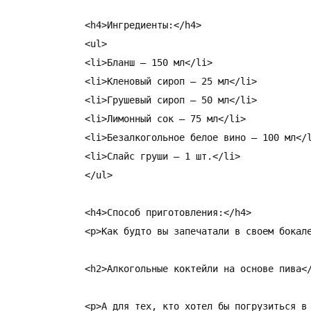
<h4>Ингредиенты:</h4>

<ul>

<li>Бланш – 150 мл</li>

<li>Кленовый сироп – 25 мл</li>

<li>Грушевый сироп – 50 мл</li>

<li>Лимонный сок – 75 мл</li>

<li>Безалкогольное белое вино – 100 мл</l
<li>Слайс груши – 1 шт.</li>

</ul>

<h4>Способ приготовления:</h4>

<p>Как будто вы запечатали в своем бокал
<h2>Алкогольные коктейли на основе пива</
<p>А для тех, кто хотел бы погрузиться в