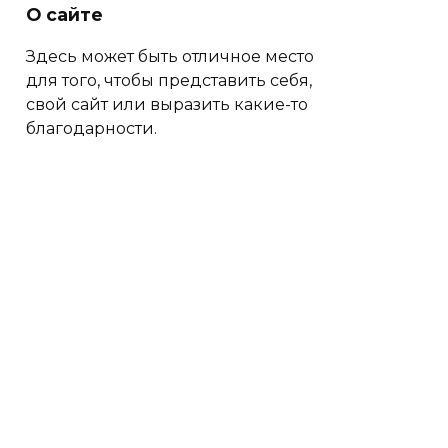
О сайте
 значит, что веселья должно быть меньше. Позвольте мне п
Здесь может быть отличное место
для того, чтобы представить себя,
свой сайт или выразить какие-то
благодарности.
ии разных эпох. Теперь настало время для бланша; осторож