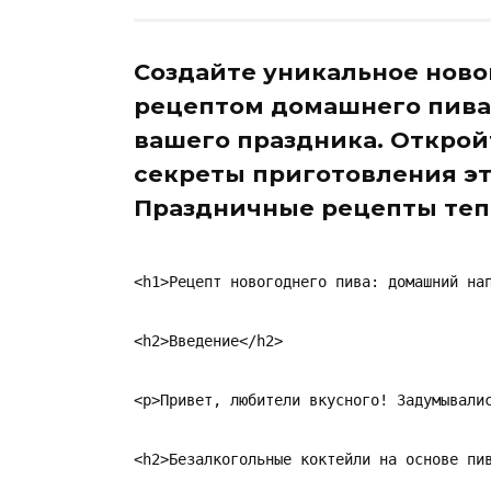
Создайте уникальное ново
рецептом домашнего пива
вашего праздника. Открой
секреты приготовления эт
Праздничные рецепты теп
<h1>Рецепт новогоднего пива: домашний нап
<h2>Введение</h2>

<p>Привет, любители вкусного! Задумывали
<h2>Безалкогольные коктейли на основе пив