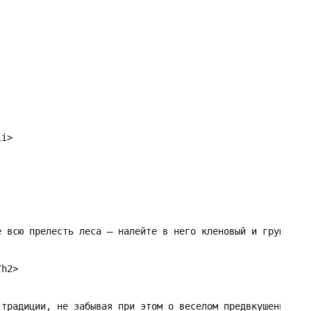
i>

е всю прелесть леса – налейте в него кленовый и грушевый 
h2>

 традиции, не забывая при этом о веселом предвкушении, у 