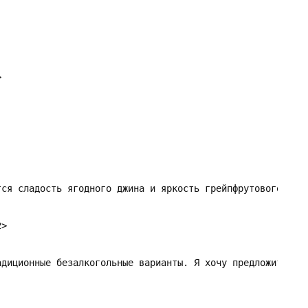


тся сладость ягодного джина и яркость грейпфрутового пива
>

адиционные безалкогольные варианты. Я хочу предложить вам