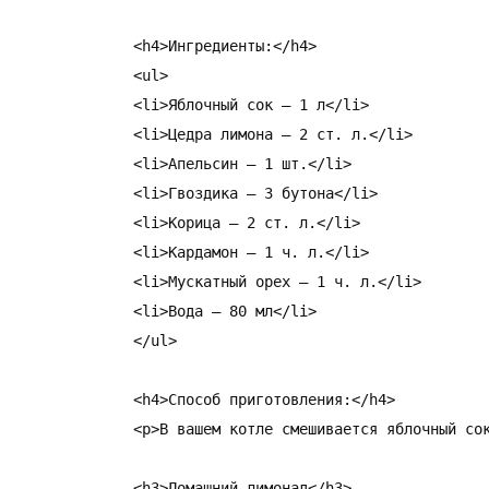
<h4>Ингредиенты:</h4>

<ul>

<li>Яблочный сок – 1 л</li>

<li>Цедра лимона – 2 ст. л.</li>

<li>Апельсин – 1 шт.</li>

<li>Гвоздика – 3 бутона</li>

<li>Корица – 2 ст. л.</li>

<li>Кардамон – 1 ч. л.</li>

<li>Мускатный орех – 1 ч. л.</li>

<li>Вода – 80 мл</li>

</ul>

<h4>Способ приготовления:</h4>

<p>В вашем котле смешивается яблочный со
<h3>Домашний лимонад</h3>
