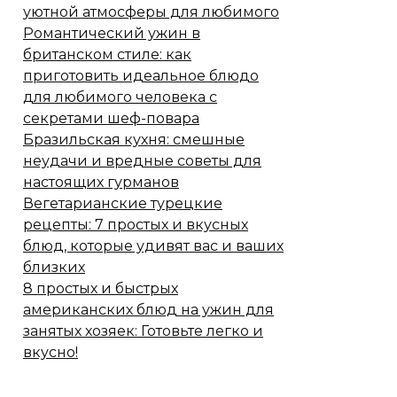
уютной атмосферы для любимого
Романтический ужин в
британском стиле: как
приготовить идеальное блюдо
для любимого человека с
секретами шеф-повара
Бразильская кухня: смешные
неудачи и вредные советы для
настоящих гурманов
Вегетарианские турецкие
рецепты: 7 простых и вкусных
блюд, которые удивят вас и ваших
близких
8 простых и быстрых
американских блюд на ужин для
кат, но и с темнотой приносит нам желанное спокойствие с
занятых хозяек: Готовьте легко и
вкусно!