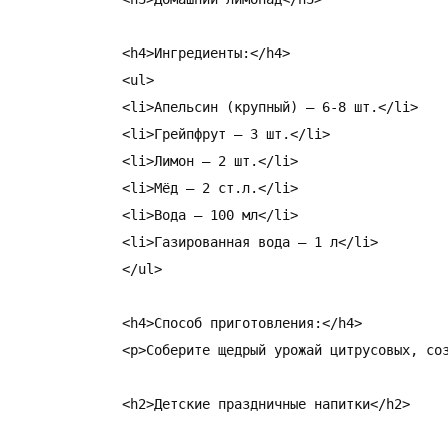
<h4>Ингредиенты:</h4>

<ul>

<li>Апельсин (крупный) – 6-8 шт.</li>

<li>Грейпфрут – 3 шт.</li>

<li>Лимон – 2 шт.</li>

<li>Мёд – 2 ст.л.</li>

<li>Вода – 100 мл</li>

<li>Газированная вода – 1 л</li>

</ul>

<h4>Способ приготовления:</h4>

<p>Соберите щедрый урожай цитрусовых, со
<h2>Детские праздничные напитки</h2>
