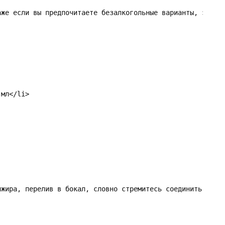
аже если вы предпочитаете безалкогольные варианты, это не
мл</li>

нжира, перелив в бокал, словно стремитесь соединить истор