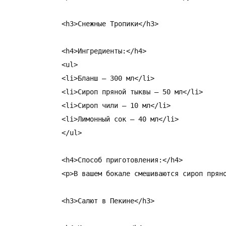
<h3>Снежные Тропики</h3>

<h4>Ингредиенты:</h4>

<ul>

<li>Бланш – 300 мл</li>

<li>Сироп пряной тыквы – 50 мл</li>

<li>Сироп чили – 10 мл</li>

<li>Лимонный сок – 40 мл</li>

</ul>

<h4>Способ приготовления:</h4>

<p>В вашем бокале смешиваются сироп прян
<h3>Салют в Пекине</h3>
