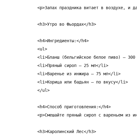
<p>Запах праздника витает в воздухе, и д
<h3>Утро во Фьордах</h3>

<h4>Ингредиенты:</h4>

<ul>

<li>Бланш (бельгийское белое пиво) – 300 
<li>Пряный сироп – 25 мл</li>

<li>Варенье из инжира – 75 мл</li>

<li>Корица или бадьян – по вкусу</li>

</ul>

<h4>Способ приготовления:</h4>

<p>Смешайте пряный сироп с вареньем из и
<h3>Каролинский Лес</h3>
