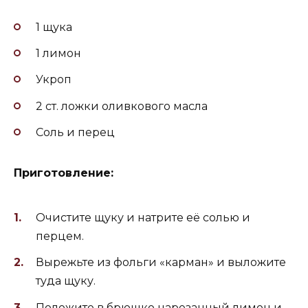
1 щука
1 лимон
Укроп
2 ст. ложки оливкового масла
Соль и перец
Приготовление:
Очистите щуку и натрите её солью и
перцем.
Вырежьте из фольги «карман» и выложите
туда щуку.
Положите в брюшко нарезанный лимон и