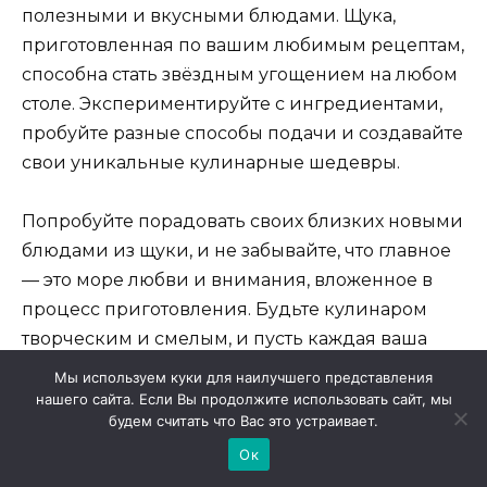
полезными и вкусными блюдами. Щука,
приготовленная по вашим любимым рецептам,
способна стать звёздным угощением на любом
столе. Экспериментируйте с ингредиентами,
пробуйте разные способы подачи и создавайте
свои уникальные кулинарные шедевры.
Попробуйте порадовать своих близких новыми
блюдами из щуки, и не забывайте, что главное
— это море любви и внимания, вложенное в
процесс приготовления. Будьте кулинаром
творческим и смелым, и пусть каждая ваша
встреча за столом станет праздником для души
Мы используем куки для наилучшего представления
и тела.
нашего сайта. Если Вы продолжите использовать сайт, мы
будем считать что Вас это устраивает.
Ок
Хотите быть в курсе последних новостей о
нейросетях? Подпишитесь на наш Telegram-