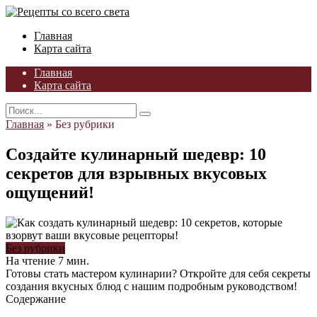
Skip
to
Главная
content
Карта сайта
Главная
Карта сайта
Search
for:
Главная
»
Без рубрики
Создайте кулинарный шедевр: 10
секретов для взрывных вкусовых
ощущений!
Без рубрики
На чтение
7 мин.
Готовы стать мастером кулинарии? Откройте для себя секреты
создания вкусных блюд с нашим подробным руководством!
Содержание