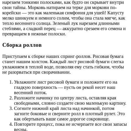
нарезаем тонкими полосками, как будто он скрывает внутри
свои тайны. Морковь натираем на терке для моркови по-
корейски — это как маленькая симфония для ушей! Капусту
мелко шинкуем и немного солим, чтобы она стала мягче, как
тепло весеннего солнца. Зеленый лук нарезаем длинными
стеблями, а сладкий перец — аккуратно срезаем его семена и
превращаем в нежные полоски.
Сборка роллов
Приступаем к сборке наших спринг-роллов. Рисовая бумага
станет нашим холстом. Каждый лист рисовой бумаги слегка
увлажняем в теплой воде, позволяя ему стать гибким, чтобы
не разорваться при сворачивании.
Увлажните лист рисовой бумаги и положите его на
гладкую поверхность — пусть он рекой несет наш
весенний поток.
Разложите начинку по центру листа, оставляя края
свободными, словно создаете свою маленькую картину.
Согните нижний край листа над начинкой, потом
загните боковые и сверните ролл в плотный рулет. Это
как обертывать ваше самое дорогое сокровище.
Повторите процесс, пока не исчерпаете все свои запасы
весны.