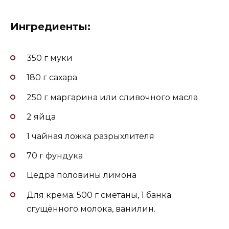
Ингредиенты:
350 г муки
180 г сахара
250 г маргарина или сливочного масла
2 яйца
1 чайная ложка разрыхлителя
70 г фундука
Цедра половины лимона
Для крема: 500 г сметаны, 1 банка
сгущённого молока, ванилин.