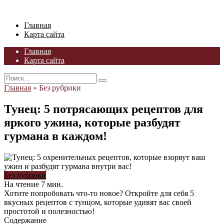
Skip
to
Главная
content
Карта сайта
Главная
Карта сайта
Search
for:
Главная
»
Без рубрики
Тунец: 5 потрясающих рецептов для
яркого ужина, которые разбудят
гурмана в каждом!
Без рубрики
На чтение
7 мин.
Хотите попробовать что-то новое? Откройте для себя 5
вкусных рецептов с тунцом, которые удивят вас своей
простотой и полезностью!
Содержание