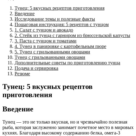
Тунец: 5 вкусных рецептов приготовления
Введение
Исследование темы и полезные факты
Пошаговая инструкция: 5 рецептов с тунцом
1. Салат с тунцом и авокадо
2. Стейк из тунца с гарниром из брюссельской капусты
3. Паста с тунцом и томатами
4. Тунец в панировке с картофельным пюре
5. Тунец с грильованными овощами
Тунец с грильованными овощами
Дополнительные советы по приготовлению тунца
Подача и сервировка
Резюме
Тунец: 5 вкусных рецептов
приготовления
Введение
Тунец — это не только вкусная, но и чрезвычайно полезная
рыба, которая заслуженно занимает почетное место в мировых
кухнях. Благодаря высокому содержанию белка, омега-3