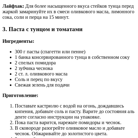
Лайфхак:
Для более насыщенного вкуса стейков тунца перед
жаркой замаринуйте их в смеси оливкового масла, лимонного
сока, соли и перца на 15 минут.
3. Паста с тунцом и томатами
Ингредиенты:
300 г пасты (спагетти или пенне)
1 банка консервированного тунца в собственном соку
2 спелых помидора
2 зубчика чеснока
2 ст. л. оливкового масла
Соль и перец по вкусу
Свежая зелень для подачи
Приготовление:
Поставьте кастрюлю с водой на огонь, дождавшись
кипения, добавьте соль и пасту. Варите до состояния аль
денте согласно инструкции на упаковке.
Пока паста варится, нарежьте помидоры и чеснок.
В сковороде разогрейте оливковое масло и добавьте
чеснок. Обжаривайте до золотистого цвета.