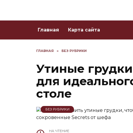
Skip
to
content
Главная
Карта сайта
ГЛАВНАЯ
»
БЕЗ РУБРИКИ
Утиные грудки
для идеальног
столе
БЕЗ РУБРИКИ
НА ЧТЕНИЕ