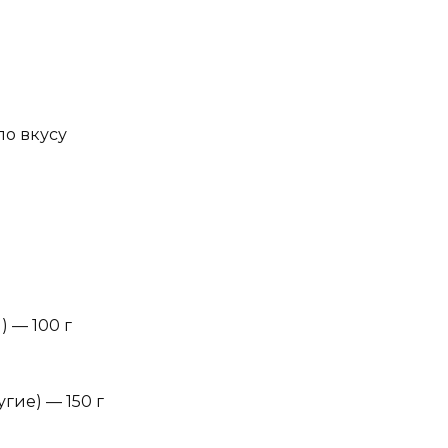
по вкусу
 — 100 г
гие) — 150 г