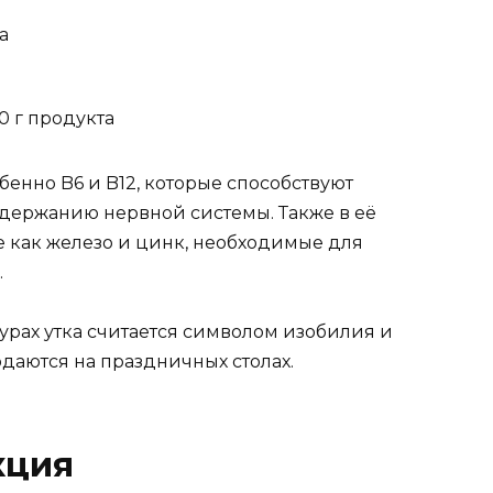
а
0 г продукта
бенно B6 и B12, которые способствуют
держанию нервной системы. Также в её
е как железо и цинк, необходимые для
.
урах утка считается символом изобилия и
одаются на праздничных столах.
кция