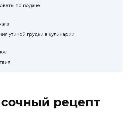
оветы по подаче
кала
ия утиной грудки в кулинарии
лов
твия
: сочный рецепт