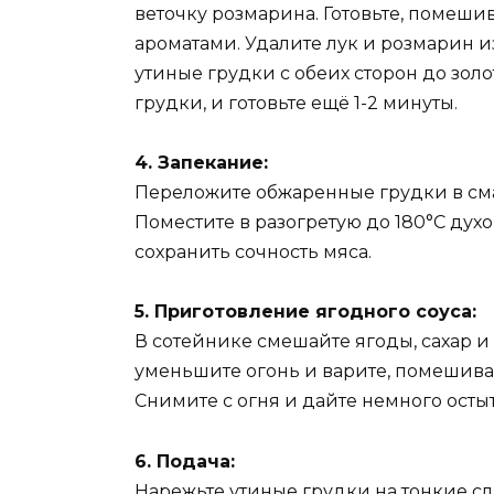
веточку розмарина. Готовьте, помешив
ароматами. Удалите лук и розмарин и
утиные грудки с обеих сторон до зол
грудки, и готовьте ещё 1-2 минуты.
4. Запекание:
Переложите обжаренные грудки в см
Поместите в разогретую до 180°C духов
сохранить сочность мяса.
5. Приготовление ягодного соуса:
В сотейнике смешайте ягоды, сахар и
уменьшите огонь и варите, помешивая, 
Снимите с огня и дайте немного остыт
6. Подача:
Нарежьте утиные грудки на тонкие сл