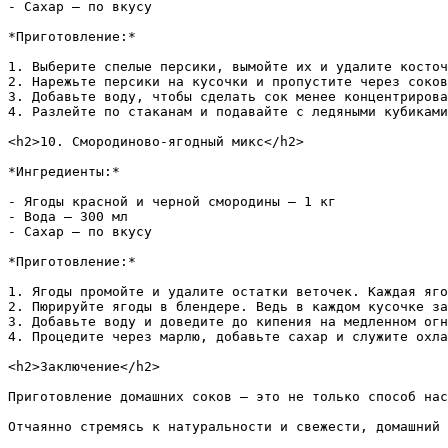
- Сахар – по вкусу  

*Приготовление:*

1. Выберите спелые персики, вымойте их и удалите косточ
2. Нарежьте персики на кусочки и пропустите через соков
3. Добавьте воду, чтобы сделать сок менее концентрирова
4. Разлейте по стаканам и подавайте с ледяными кубиками
<h2>10. Смородиново-ягодный микс</h2>

*Ингредиенты:*

- Ягоды красной и черной смородины – 1 кг  

- Вода – 300 мл  

- Сахар – по вкусу  

*Приготовление:*

1. Ягоды промойте и удалите остатки веточек. Каждая яго
2. Пюрируйте ягоды в блендере. Ведь в каждом кусочке за
3. Добавьте воду и доведите до кипения на медленном огн
4. Процедите через марлю, добавьте сахар и служите охла
<h2>Заключение</h2>

Приготовление домашних соков — это не только способ нас
Отчаянно стремясь к натуральности и свежести, домашний 