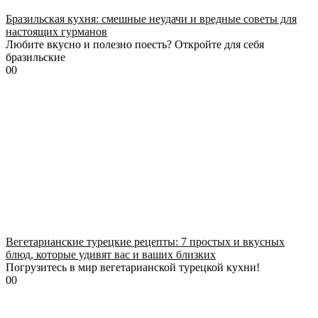
Бразильская кухня: смешные неудачи и вредные советы для
настоящих гурманов
Любите вкусно и полезно поесть? Откройте для себя
бразильские
0
0
Вегетарианские турецкие рецепты: 7 простых и вкусных
блюд, которые удивят вас и ваших близких
Погрузитесь в мир вегетарианской турецкой кухни!
0
0