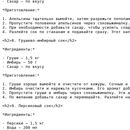
- Сахар – по вкусу  

*Приготовление:*

1. Апельсины тщательно вымойте, затем разрежьте пополам
2. Пропустите половинки апельсинов через соковыжималку.
3. При необходимости добавьте сахар, чтобы усилить слад
4. Разлейте сок по стаканам и подавайте сразу. Этот нап
<h2>8. Грушево-имбирный сок</h2>

*Ингредиенты:*

- Груши – 1,5 кг  

- Имбирь – 50 г  

- Сахар – по вкусу  

*Приготовление:*

1. Груши хорошо вымойте и очистите от кожуры. Сочные и 
2. Имбирь очистите и нарежьте кусочками. Его аромат доб
3. Пропустите груши и имбирь через соковыжималку. Эти а
4. По желанию добавьте сахар и перемешайте. Разлейте на
<h2>9. Персиковый сок</h2>

*Ингредиенты:*

- Персики – 1,5 кг  

- Вода – 200 мл  
