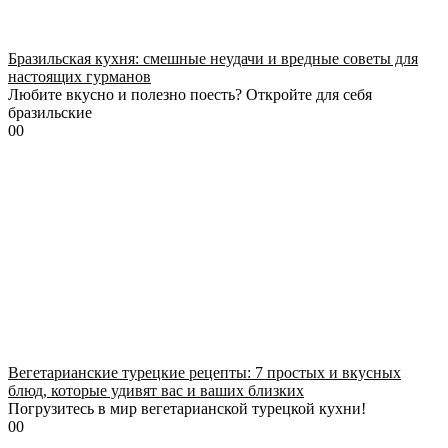
Бразильская кухня: смешные неудачи и вредные советы для
настоящих гурманов
Любите вкусно и полезно поесть? Откройте для себя
бразильские
0
0
Вегетарианские турецкие рецепты: 7 простых и вкусных
блюд, которые удивят вас и ваших близких
Погрузитесь в мир вегетарианской турецкой кухни!
0
0