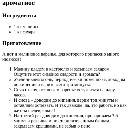
ароматное
Ингредиенты
1 кг малины
1 кг сахара
Приготовление
А вот и малиновое варенье, для которого припасено много
нюансов!
Малину кладем в кастрюлю и засыпаем сахаром.
Ощутите этот симбиоз сладости и аромата?
Увеличиваем огонь, периодически помешивая, доводим
до кипения и варим всего три минуты.
Сняв с огня, оставляем варенье остужаться на пару
часов.
И снова – доводим до кипения, варим три минуты и
оставляем остывать. И так дважды, да, это работа, но как
же она шедевральна!
На третий раз доводим до кипения, провариваем 3-5
минут и разливаем по стерилизованным банкам,
закрываем крышками, не забыв о пене!.