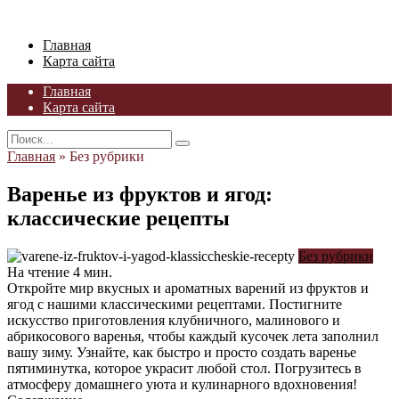
Skip
to
Главная
content
Карта сайта
Главная
Карта сайта
Search
for:
Главная
»
Без рубрики
Варенье из фруктов и ягод:
классические рецепты
Без рубрики
На чтение
4 мин.
Откройте мир вкусных и ароматных варений из фруктов и
ягод с нашими классическими рецептами. Постигните
искусство приготовления клубничного, малинового и
абрикосового варенья, чтобы каждый кусочек лета заполнил
вашу зиму. Узнайте, как быстро и просто создать варенье
пятиминутка, которое украсит любой стол. Погрузитесь в
атмосферу домашнего уюта и кулинарного вдохновения!